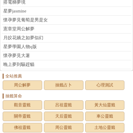
搭電梯夢境
星夢jasmine
懷孕夢見葡萄是男是女
憲章堂周公解夢
月皎花嬌之如夢似幻
星夢學園人物q版
懷孕夢見大薯
晚上夢到驅趕貓
全站推薦
周公解夢
抽籤占卜
心理測試
抽籤算命
觀音靈籤
呂祖靈籤
黃大仙靈籤
關帝靈籤
天后靈籤
車公靈籤
佛祖靈籤
周公靈籤
土地公靈籤