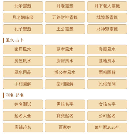
北帝靈籤
月老靈籤
月下老人靈籤
月老姻緣籤
五路財神靈籤
城隍爺靈籤
孔子聖籤
王公靈籤
財神爺靈籤
風水·占卜
家居風水
臥室風水
客廳風水
房屋風水
廚房風水
墓地風水
風水用品
辦公室風水
面相圖解
手相圖解
痣相圖解
民俗預測
測名·起名
姓名測試
男孩名字
女孩名字
起名大全
寶寶起名
公司起名
店鋪起名
百家姓
萬年曆2026年