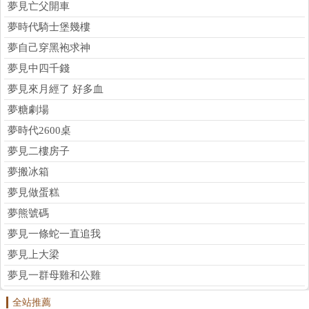
夢見亡父開車
夢時代騎士堡幾樓
夢自己穿黑袍求神
夢見中四千錢
夢見來月經了 好多血
夢糖劇場
夢時代2600桌
夢見二樓房子
夢搬冰箱
夢見做蛋糕
夢熊號碼
夢見一條蛇一直追我
夢見上大梁
夢見一群母雞和公雞
全站推薦