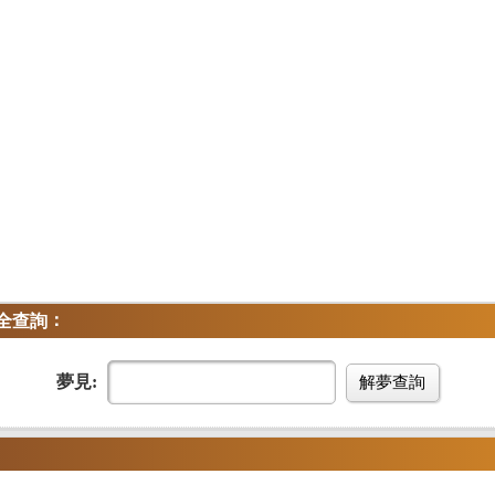
：
全查詢
夢見:
解夢查詢