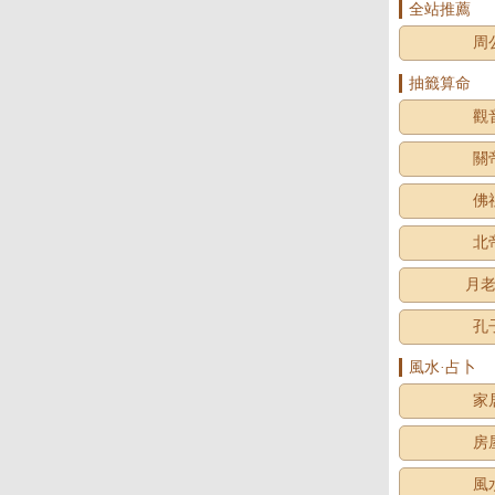
全站推薦
周
抽籤算命
觀
關
佛
北
月
孔
風水·占卜
家
房
風