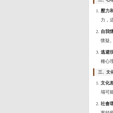
壓力
力，
自我
懷疑
逃避
種心
三、文
文化
塌可
社會
害頻