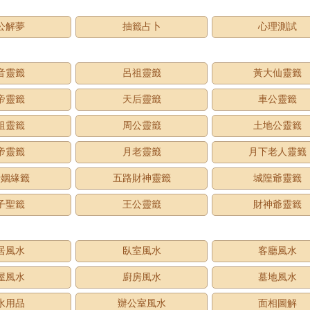
公解夢
抽籤占卜
心理測試
音靈籤
呂祖靈籤
黃大仙靈籤
帝靈籤
天后靈籤
車公靈籤
祖靈籤
周公靈籤
土地公靈籤
帝靈籤
月老靈籤
月下老人靈籤
老姻緣籤
五路財神靈籤
城隍爺靈籤
子聖籤
王公靈籤
財神爺靈籤
居風水
臥室風水
客廳風水
屋風水
廚房風水
墓地風水
水用品
辦公室風水
面相圖解