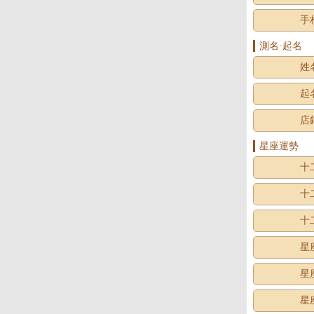
手
測名·起名
姓
起
店
星座運勢
十
十
十
星
星
星