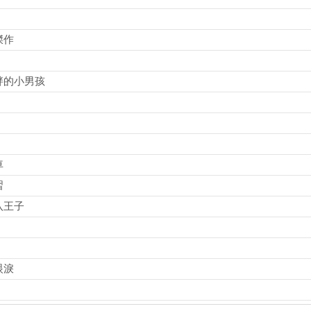
傑作
胖的小男孩
車
習
八王子
眼淚