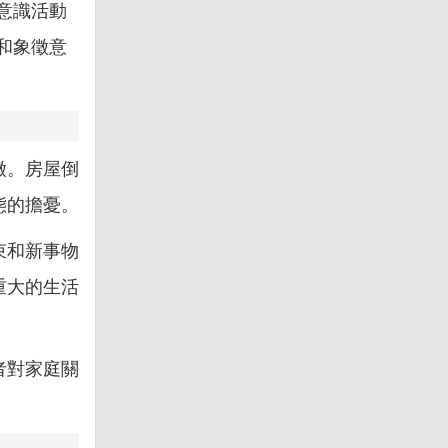
意識活動
和象徵意
徵。房屋倒
態的擔憂。
束和新事物
重大的生活
者對家庭關