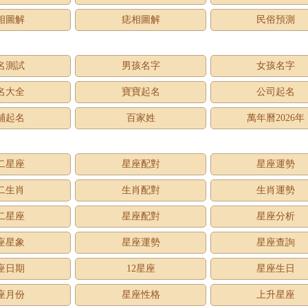
相圖解
痣相圖解
民俗預測
名測試
男孩名字
女孩名字
名大全
寶寶起名
公司起名
鋪起名
百家姓
萬年曆2026年
二星座
星座配對
星座運勢
二生肖
生肖配對
生肖運勢
二星座
星座配對
星座分析
座星象
星座運勢
星座查詢
座日期
12星座
星座生日
座月份
星座性格
上升星座