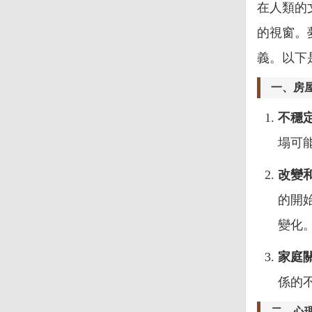
在人類的
的視窗。
義。以下
一、房
不穩
塌可
改變
的開
變化
家庭
係的
二、心