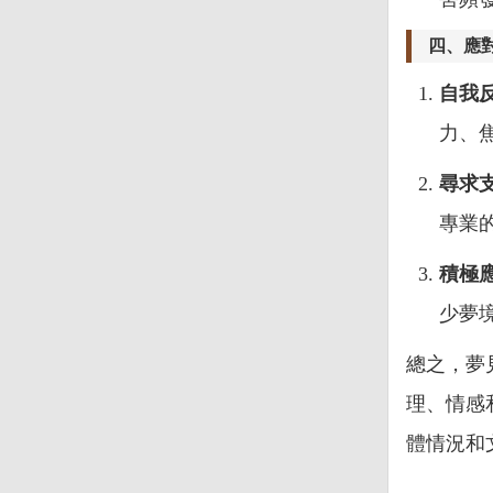
四、應
自我
力、
尋求
專業
積極
少夢
總之，夢
理、情感
體情況和