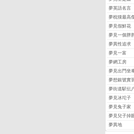
夢英語名言
夢枕獏最高
夢見假鮮花
夢見一個胖
夢異性追求
夢見一富
夢網工房
夢見出門坐
夢想銀號實
夢街道駅伝
夢見冰坨子
夢見兔子家
夢見兒子掉
夢異地