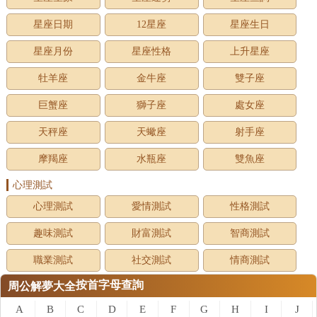
星座日期
12星座
星座生日
星座月份
星座性格
上升星座
牡羊座
金牛座
雙子座
巨蟹座
獅子座
處女座
天秤座
天蠍座
射手座
摩羯座
水瓶座
雙魚座
心理測試
心理測試
愛情測試
性格測試
趣味測試
財富測試
智商測試
職業測試
社交測試
情商測試
按首字母查詢
周公解夢大全
A
B
C
D
E
F
G
H
I
J