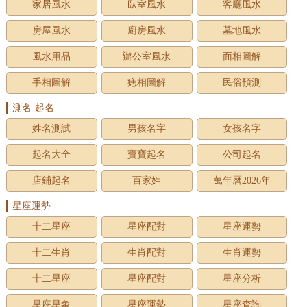
家居風水
臥室風水
客廳風水
房屋風水
廚房風水
墓地風水
風水用品
辦公室風水
面相圖解
手相圖解
痣相圖解
民俗預測
測名·起名
姓名測試
男孩名字
女孩名字
起名大全
寶寶起名
公司起名
店鋪起名
百家姓
萬年曆2026年
星座運勢
十二星座
星座配對
星座運勢
十二生肖
生肖配對
生肖運勢
十二星座
星座配對
星座分析
星座星象
星座運勢
星座查詢