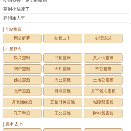
夢到我丟了桌上的螺絲
夢到小貓死了
夢到座大車
全站推薦
周公解夢
抽籤占卜
心理測試
抽籤算命
觀音靈籤
呂祖靈籤
黃大仙靈籤
關帝靈籤
天后靈籤
車公靈籤
佛祖靈籤
周公靈籤
土地公靈籤
北帝靈籤
月老靈籤
月下老人靈籤
月老姻緣籤
五路財神靈籤
城隍爺靈籤
孔子聖籤
王公靈籤
財神爺靈籤
風水·占卜