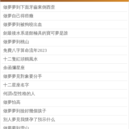
做夢夢到下面牙齒東倒西歪
做夢自己得癌癥
做夢夢到被狗咬出血
劍最後水系道館極具的寶可夢是誰
做夢夢到桃山
免費八字算命流年2023
十二隻紅頭鶴風水
余函彌星座
做夢夢見對象要分手
十二星座名字
何謂s型性格的人
做夢怕高
做夢夢到撿好幾個孩子
別人夢見我懷孕了預示什么
做夢夢到雪山