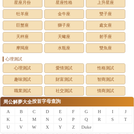
星座月份
星座性格
上升星座
牡羊座
金牛座
雙子座
巨蟹座
獅子座
處女座
天秤座
天蠍座
射手座
摩羯座
水瓶座
雙魚座
心理測試
心理測試
愛情測試
性格測試
趣味測試
財富測試
智商測試
職業測試
社交測試
情商測試
按首字母查詢
周公解夢大全
A
B
C
D
E
F
G
H
I
J
K
L
M
N
O
P
Q
R
S
T
U
V
W
X
Y
Z
Duke