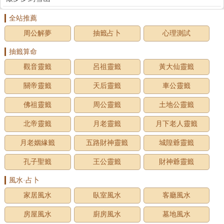
全站推薦
周公解夢
抽籤占卜
心理測試
抽籤算命
觀音靈籤
呂祖靈籤
黃大仙靈籤
關帝靈籤
天后靈籤
車公靈籤
佛祖靈籤
周公靈籤
土地公靈籤
北帝靈籤
月老靈籤
月下老人靈籤
月老姻緣籤
五路財神靈籤
城隍爺靈籤
孔子聖籤
王公靈籤
財神爺靈籤
風水·占卜
家居風水
臥室風水
客廳風水
房屋風水
廚房風水
墓地風水