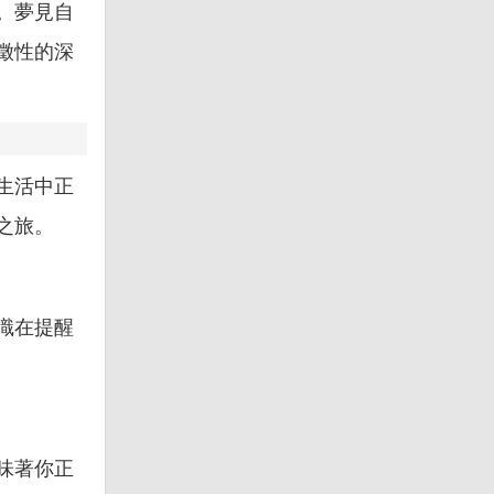
。夢見自
徵性的深
生活中正
之旅。
識在提醒
味著你正