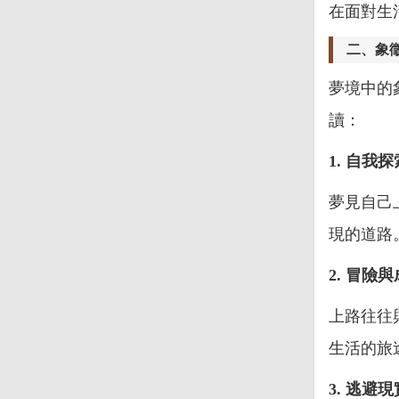
在面對生
二、象
夢境中的
讀：
1. 自我探
夢見自己
現的道路
2. 冒險
上路往往
生活的旅
3. 逃避現