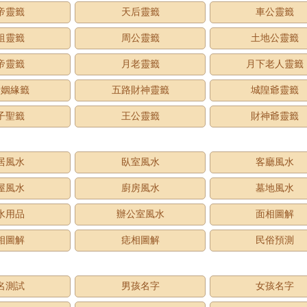
帝靈籤
天后靈籤
車公靈籤
祖靈籤
周公靈籤
土地公靈籤
帝靈籤
月老靈籤
月下老人靈籤
老姻緣籤
五路財神靈籤
城隍爺靈籤
子聖籤
王公靈籤
財神爺靈籤
居風水
臥室風水
客廳風水
屋風水
廚房風水
墓地風水
水用品
辦公室風水
面相圖解
相圖解
痣相圖解
民俗預測
名測試
男孩名字
女孩名字