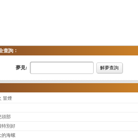
：
全查詢
夢見:
解夢查詢
 冒煙
兒頭部
績特別好
大的海螺