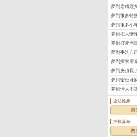
夢到念錯經
夢到很多螃
夢到很多小
夢到把大蟒
夢到打死老
夢到手洗自
夢到探索廢
夢到房頂長
夢到密密麻
夢到情人不
全站推薦
周
抽籤算命
觀