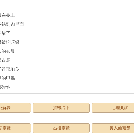
文
蟹在樹上
蛇鉆到肉里面
蛇放了
鼠被訛賠錢
己的衣服
棄古廟
了番茄地瓜
麻的甲蟲
讓碰他
公解夢
抽籤占卜
心理測試
音靈籤
呂祖靈籤
黃大仙靈籤