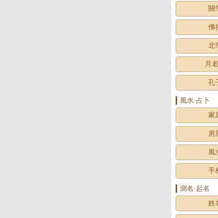
關
佛
北
月
孔
風水·占卜
家
房
風
手
測名·起名
姓