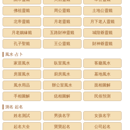
佛祖靈籤
周公靈籤
土地公靈籤
北帝靈籤
月老靈籤
月下老人靈籤
月老姻緣籤
五路財神靈籤
城隍爺靈籤
孔子聖籤
王公靈籤
財神爺靈籤
風水·占卜
家居風水
臥室風水
客廳風水
房屋風水
廚房風水
墓地風水
風水用品
辦公室風水
面相圖解
手相圖解
痣相圖解
民俗預測
測名·起名
姓名測試
男孩名字
女孩名字
起名大全
寶寶起名
公司起名