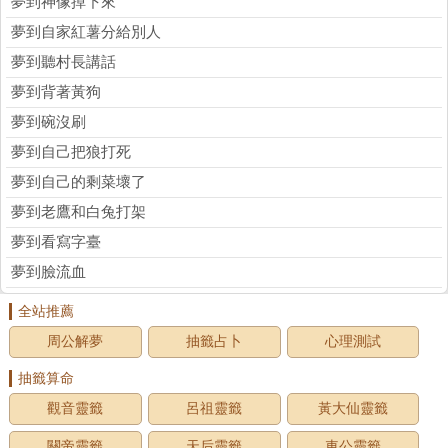
夢到神像掉下來
夢到自家紅薯分給別人
夢到聽村長講話
夢到背著黃狗
夢到碗沒刷
夢到自己把狼打死
夢到自己的剩菜壞了
夢到老鷹和白兔打架
夢到看寫字臺
夢到臉流血
全站推薦
周公解夢
抽籤占卜
心理測試
抽籤算命
觀音靈籤
呂祖靈籤
黃大仙靈籤
關帝靈籤
天后靈籤
車公靈籤