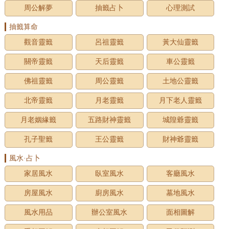
周公解夢
抽籤占卜
心理測試
抽籤算命
觀音靈籤
呂祖靈籤
黃大仙靈籤
關帝靈籤
天后靈籤
車公靈籤
佛祖靈籤
周公靈籤
土地公靈籤
北帝靈籤
月老靈籤
月下老人靈籤
月老姻緣籤
五路財神靈籤
城隍爺靈籤
孔子聖籤
王公靈籤
財神爺靈籤
風水·占卜
家居風水
臥室風水
客廳風水
房屋風水
廚房風水
墓地風水
風水用品
辦公室風水
面相圖解