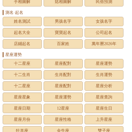
手相圖解
痣相圖解
民俗預測
測名·起名
姓名測試
男孩名字
女孩名字
起名大全
寶寶起名
公司起名
店鋪起名
百家姓
萬年曆2026年
星座運勢
十二星座
星座配對
星座運勢
十二生肖
生肖配對
生肖運勢
十二星座
星座配對
星座分析
星座星象
星座運勢
星座查詢
星座日期
12星座
星座生日
星座月份
星座性格
上升星座
牡羊座
金牛座
雙子座