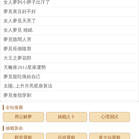
女人夢到小胖子出汗了
夢見黃豆好不好
女人夢見天亮了
女人夢見 燒紙
夢見陰間人哭
夢見長個陰莖
大王之夢花郎
天蠍座2012星座運勢
夢見龍吐珠給自己
太陽､上升月亮星座算法
夢見食指穿刺
全站推薦
周公解夢
抽籤占卜
心理測試
抽籤算命
觀音靈籤
呂祖靈籤
黃大仙靈籤