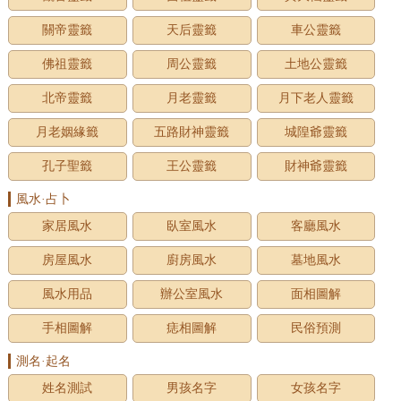
關帝靈籤
天后靈籤
車公靈籤
佛祖靈籤
周公靈籤
土地公靈籤
北帝靈籤
月老靈籤
月下老人靈籤
月老姻緣籤
五路財神靈籤
城隍爺靈籤
孔子聖籤
王公靈籤
財神爺靈籤
風水·占卜
家居風水
臥室風水
客廳風水
房屋風水
廚房風水
墓地風水
風水用品
辦公室風水
面相圖解
手相圖解
痣相圖解
民俗預測
測名·起名
姓名測試
男孩名字
女孩名字