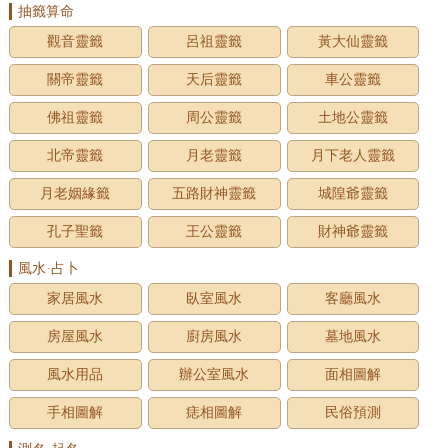
抽籤算命
觀音靈籤
呂祖靈籤
黃大仙靈籤
關帝靈籤
天后靈籤
車公靈籤
佛祖靈籤
周公靈籤
土地公靈籤
北帝靈籤
月老靈籤
月下老人靈籤
月老姻緣籤
五路財神靈籤
城隍爺靈籤
孔子聖籤
王公靈籤
財神爺靈籤
風水·占卜
家居風水
臥室風水
客廳風水
房屋風水
廚房風水
墓地風水
風水用品
辦公室風水
面相圖解
手相圖解
痣相圖解
民俗預測