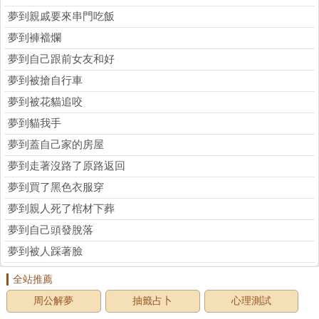
夢到親戚要來串門吃飯
夢到褲襠爛
夢到自己跟前女友和好
夢到被搶自行車
夢到被花貓追咬
夢到貓我手
夢到蓋自己家的房屋
夢到走著沒路了原路返回
夢到買了黑色衣服穿
夢到親人死了棺材下葬
夢到自己頭發脫落
夢到被人踩著臉
全站推薦
周公解夢
抽籤占卜
心理測試