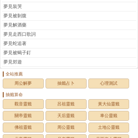
夢見裝哭
夢見被剝腹
夢見解酒藥
夢見走西口歌詞
夢見蛇追著
夢見被蝎子釘
夢見郊遊
全站推薦
周公解夢
抽籤占卜
心理測試
抽籤算命
觀音靈籤
呂祖靈籤
黃大仙靈籤
關帝靈籤
天后靈籤
車公靈籤
佛祖靈籤
周公靈籤
土地公靈籤