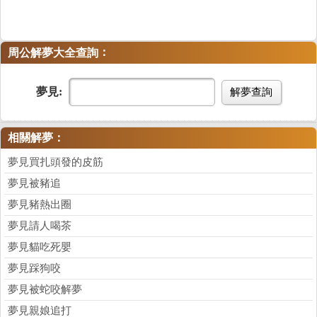
：
周公解夢大全查詢
夢見:
解夢查詢
相關解夢：
夢見買扎頭發的皮筋
夢見被豬追
夢見豬熱出圈
夢見請人喝茶
夢見貓吃死嬰
夢見踩狗咬
夢見被蛇咬解夢
夢見親娘追打