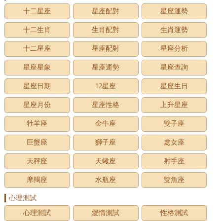
十二星座
星座配對
星座運勢
十二生肖
生肖配對
生肖運勢
十二星座
星座配對
星座分析
星座星象
星座運勢
星座查詢
星座日期
12星座
星座生日
星座月份
星座性格
上升星座
牡羊座
金牛座
雙子座
巨蟹座
獅子座
處女座
天秤座
天蠍座
射手座
摩羯座
水瓶座
雙魚座
心理測試
心理測試
愛情測試
性格測試