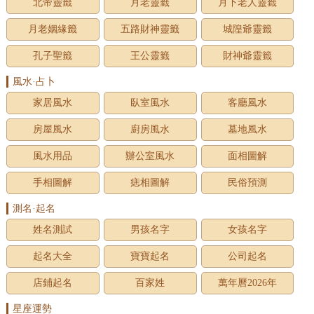
北帝靈籤
月老靈籤
月下老人靈籤
月老姻緣籤
五路財神靈籤
城隍爺靈籤
孔子聖籤
王公靈籤
財神爺靈籤
風水·占卜
家居風水
臥室風水
客廳風水
房屋風水
廚房風水
墓地風水
風水用品
辦公室風水
面相圖解
手相圖解
痣相圖解
民俗預測
測名·起名
姓名測試
男孩名字
女孩名字
起名大全
寶寶起名
公司起名
店鋪起名
百家姓
萬年曆2026年
星座運勢