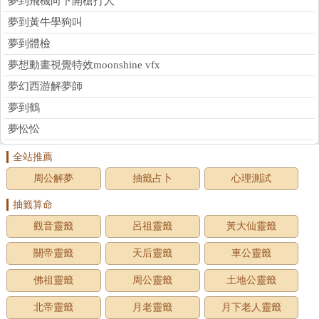
夢到飛機向下開槍打人
夢到黃牛學狗叫
夢到體檢
夢想動畫視覺特效moonshine vfx
夢幻西游解夢師
夢到鶴
夢忪忪
全站推薦
周公解夢
抽籤占卜
心理測試
抽籤算命
觀音靈籤
呂祖靈籤
黃大仙靈籤
關帝靈籤
天后靈籤
車公靈籤
佛祖靈籤
周公靈籤
土地公靈籤
北帝靈籤
月老靈籤
月下老人靈籤