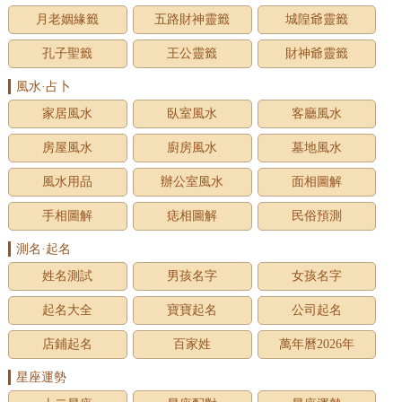
月老姻緣籤
五路財神靈籤
城隍爺靈籤
孔子聖籤
王公靈籤
財神爺靈籤
風水·占卜
家居風水
臥室風水
客廳風水
房屋風水
廚房風水
墓地風水
風水用品
辦公室風水
面相圖解
手相圖解
痣相圖解
民俗預測
測名·起名
姓名測試
男孩名字
女孩名字
起名大全
寶寶起名
公司起名
店鋪起名
百家姓
萬年曆2026年
星座運勢