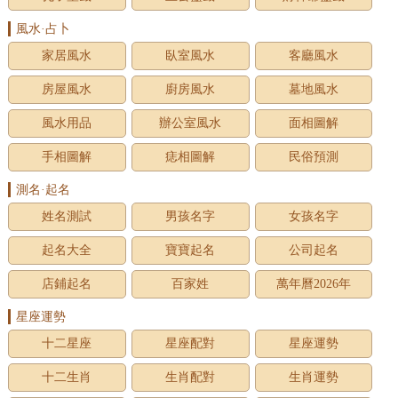
風水·占卜
家居風水
臥室風水
客廳風水
房屋風水
廚房風水
墓地風水
風水用品
辦公室風水
面相圖解
手相圖解
痣相圖解
民俗預測
測名·起名
姓名測試
男孩名字
女孩名字
起名大全
寶寶起名
公司起名
店鋪起名
百家姓
萬年曆2026年
星座運勢
十二星座
星座配對
星座運勢
十二生肖
生肖配對
生肖運勢