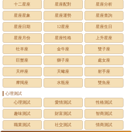
十二星座
星座配對
星座分析
星座星象
星座運勢
星座查詢
星座日期
12星座
星座生日
星座月份
星座性格
上升星座
牡羊座
金牛座
雙子座
巨蟹座
獅子座
處女座
天秤座
天蠍座
射手座
摩羯座
水瓶座
雙魚座
心理測試
心理測試
愛情測試
性格測試
趣味測試
財富測試
智商測試
職業測試
社交測試
情商測試