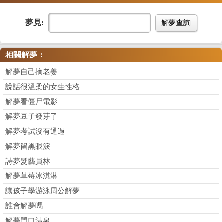
夢見:
解夢查詢
相關解夢：
解夢自己摘老姜
說話很溫柔的女生性格
解夢看僵尸電影
解夢豆子發芽了
解夢考試沒有通過
解夢留黑眼淚
詩夢髮藝員林
解夢草莓冰淇淋
讓孩子學游泳周公解夢
誰會解夢嗎
解夢門口清泉