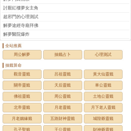
討厭紅樓夢女主角
超邪門的心理測試
解夢途經寺廟拜佛
解夢醫院爆炸
全站推薦
周公解夢
抽籤占卜
心理測試
抽籤算命
觀音靈籤
呂祖靈籤
黃大仙靈籤
關帝靈籤
天后靈籤
車公靈籤
佛祖靈籤
周公靈籤
土地公靈籤
北帝靈籤
月老靈籤
月下老人靈籤
月老姻緣籤
五路財神靈籤
城隍爺靈籤
孔子聖籤
王公靈籤
財神爺靈籤