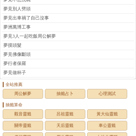
夢見別人劈頭
夢見出車禍了自己沒事
夢洲萬博工事
夢見3人一起吃飯周公解夢
夢摸頭髮
夢見佛像斷頭
夢行者保羅
夢見做杯子
全站推薦
周公解夢
抽籤占卜
心理測試
抽籤算命
觀音靈籤
呂祖靈籤
黃大仙靈籤
關帝靈籤
天后靈籤
車公靈籤