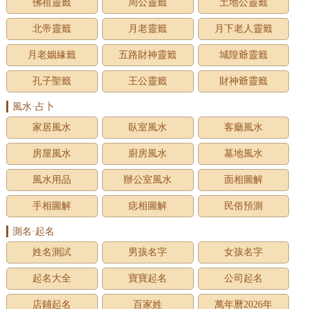
佛祖靈籤
周公靈籤
土地公靈籤
北帝靈籤
月老靈籤
月下老人靈籤
月老姻緣籤
五路財神靈籤
城隍爺靈籤
孔子聖籤
王公靈籤
財神爺靈籤
風水·占卜
家居風水
臥室風水
客廳風水
房屋風水
廚房風水
墓地風水
風水用品
辦公室風水
面相圖解
手相圖解
痣相圖解
民俗預測
測名·起名
姓名測試
男孩名字
女孩名字
起名大全
寶寶起名
公司起名
店鋪起名
百家姓
萬年曆2026年