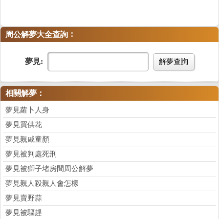
：
周公解夢大全查詢
夢見:
解夢查詢
相關解夢：
夢見蘿卜人身
夢見買供花
夢見親戚童顏
夢見被判處死刑
夢見被獅子堵房間周公解夢
夢見親人殺親人會怎樣
夢見賣野蒜
夢見被驅趕