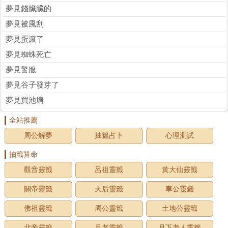
夢見錢臟臟的
夢見被風刮
夢見蛋滾了
夢見蜘蛛死亡
夢見警服
夢見谷子發芽了
夢見買池塘
全站推薦
周公解夢
抽籤占卜
心理測試
抽籤算命
觀音靈籤
呂祖靈籤
黃大仙靈籤
關帝靈籤
天后靈籤
車公靈籤
佛祖靈籤
周公靈籤
土地公靈籤
北帝靈籤
月老靈籤
月下老人靈籤