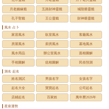
月老姻緣籤
五路財神靈籤
城隍爺靈籤
孔子聖籤
王公靈籤
財神爺靈籤
風水·占卜
家居風水
臥室風水
客廳風水
房屋風水
廚房風水
墓地風水
風水用品
辦公室風水
面相圖解
手相圖解
痣相圖解
民俗預測
測名·起名
姓名測試
男孩名字
女孩名字
起名大全
寶寶起名
公司起名
店鋪起名
百家姓
萬年曆2026年
星座運勢