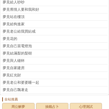
夢見給人吵吵
夢見舊情人要和我和好
夢見站在樓頂
夢見給狗進家
夢見老公給我買鉆戒
夢見花的
夢見自己當電燈泡
夢見結滿梨的梨樹
夢見與人碰杯
夢見自家建房
夢見紅光財
夢見老公和婆婆睡一起
夢見自己飄著走
全站推薦
周公解夢
抽籤占卜
心理測試