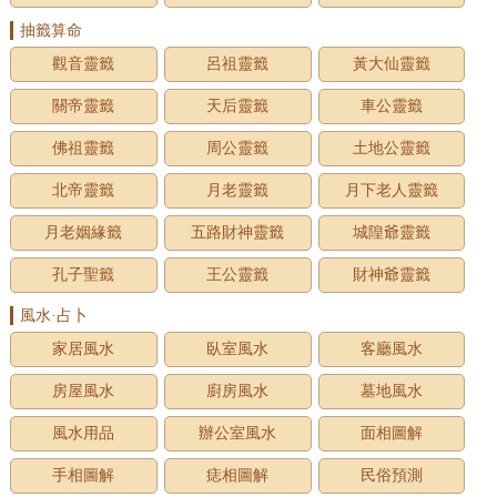
抽籤算命
觀音靈籤
呂祖靈籤
黃大仙靈籤
關帝靈籤
天后靈籤
車公靈籤
佛祖靈籤
周公靈籤
土地公靈籤
北帝靈籤
月老靈籤
月下老人靈籤
月老姻緣籤
五路財神靈籤
城隍爺靈籤
孔子聖籤
王公靈籤
財神爺靈籤
風水·占卜
家居風水
臥室風水
客廳風水
房屋風水
廚房風水
墓地風水
風水用品
辦公室風水
面相圖解
手相圖解
痣相圖解
民俗預測