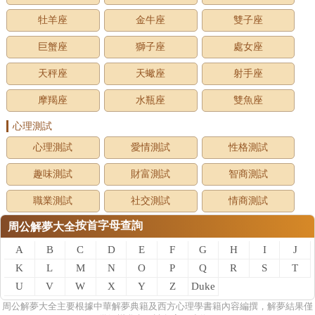
牡羊座
金牛座
雙子座
巨蟹座
獅子座
處女座
天秤座
天蠍座
射手座
摩羯座
水瓶座
雙魚座
心理測試
心理測試
愛情測試
性格測試
趣味測試
財富測試
智商測試
職業測試
社交測試
情商測試
按首字母查詢
周公解夢大全
A
B
C
D
E
F
G
H
I
J
K
L
M
N
O
P
Q
R
S
T
U
V
W
X
Y
Z
Duke
of
周公
解夢
大全主要根據中華解夢典籍及西方心理學書籍內容編撰，解夢結果僅