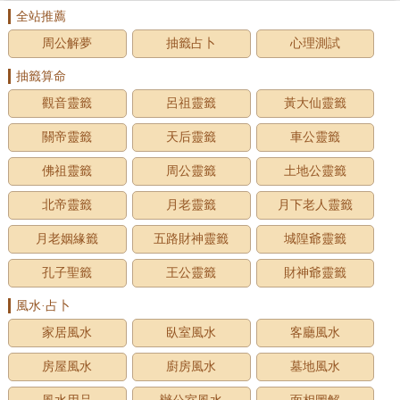
全站推薦
周公解夢
抽籤占卜
心理測試
抽籤算命
觀音靈籤
呂祖靈籤
黃大仙靈籤
關帝靈籤
天后靈籤
車公靈籤
佛祖靈籤
周公靈籤
土地公靈籤
北帝靈籤
月老靈籤
月下老人靈籤
月老姻緣籤
五路財神靈籤
城隍爺靈籤
孔子聖籤
王公靈籤
財神爺靈籤
風水·占卜
家居風水
臥室風水
客廳風水
房屋風水
廚房風水
墓地風水