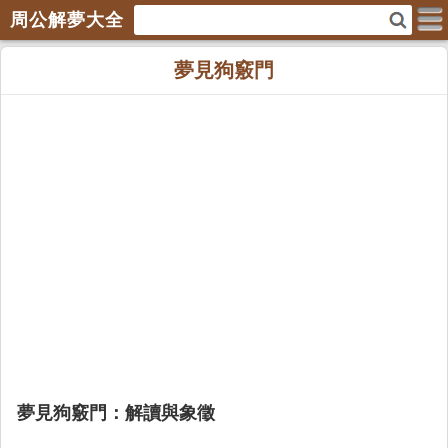
周公解夢大全
夢見狗竅門
夢見狗竅門：解讀與象徵