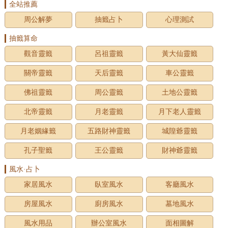
全站推薦
周公解夢
抽籤占卜
心理測試
抽籤算命
觀音靈籤
呂祖靈籤
黃大仙靈籤
關帝靈籤
天后靈籤
車公靈籤
佛祖靈籤
周公靈籤
土地公靈籤
北帝靈籤
月老靈籤
月下老人靈籤
月老姻緣籤
五路財神靈籤
城隍爺靈籤
孔子聖籤
王公靈籤
財神爺靈籤
風水·占卜
家居風水
臥室風水
客廳風水
房屋風水
廚房風水
墓地風水
風水用品
辦公室風水
面相圖解