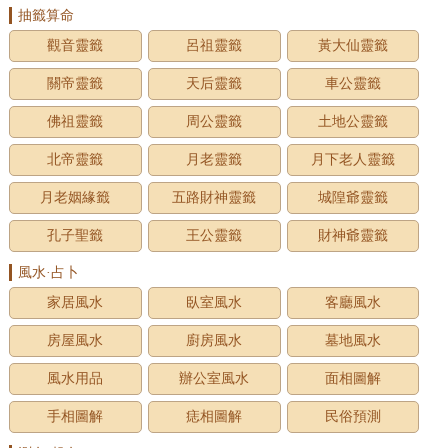
抽籤算命
觀音靈籤
呂祖靈籤
黃大仙靈籤
關帝靈籤
天后靈籤
車公靈籤
佛祖靈籤
周公靈籤
土地公靈籤
北帝靈籤
月老靈籤
月下老人靈籤
月老姻緣籤
五路財神靈籤
城隍爺靈籤
孔子聖籤
王公靈籤
財神爺靈籤
風水·占卜
家居風水
臥室風水
客廳風水
房屋風水
廚房風水
墓地風水
風水用品
辦公室風水
面相圖解
手相圖解
痣相圖解
民俗預測