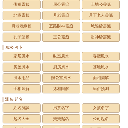
佛祖靈籤
周公靈籤
土地公靈籤
北帝靈籤
月老靈籤
月下老人靈籤
月老姻緣籤
五路財神靈籤
城隍爺靈籤
孔子聖籤
王公靈籤
財神爺靈籤
風水·占卜
家居風水
臥室風水
客廳風水
房屋風水
廚房風水
墓地風水
風水用品
辦公室風水
面相圖解
手相圖解
痣相圖解
民俗預測
測名·起名
姓名測試
男孩名字
女孩名字
起名大全
寶寶起名
公司起名