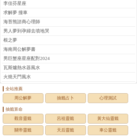
李佳芬星座
求解夢 撞車
海苔熊諮商心理師
男人夢到孕婦去墳地哭
根之夢
海南周公解夢書
男巨蟹座星座配對2024
瓦斯爐熱水器風水
火燒天門風水
全站推薦
周公解夢
抽籤占卜
心理測試
抽籤算命
觀音靈籤
呂祖靈籤
黃大仙靈籤
關帝靈籤
天后靈籤
車公靈籤