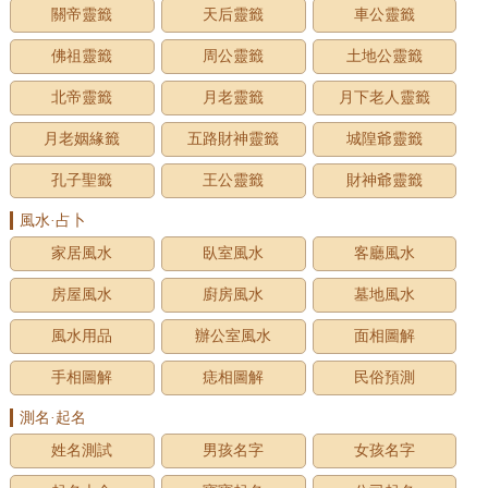
關帝靈籤
天后靈籤
車公靈籤
佛祖靈籤
周公靈籤
土地公靈籤
北帝靈籤
月老靈籤
月下老人靈籤
月老姻緣籤
五路財神靈籤
城隍爺靈籤
孔子聖籤
王公靈籤
財神爺靈籤
風水·占卜
家居風水
臥室風水
客廳風水
房屋風水
廚房風水
墓地風水
風水用品
辦公室風水
面相圖解
手相圖解
痣相圖解
民俗預測
測名·起名
姓名測試
男孩名字
女孩名字