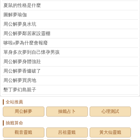
夏鼠的性格是什麼
圖解夢瑜伽
周公解夢臭水坑
周公解夢鄰居家設靈棚
哆啦a夢為什麼會報廢
單身多次夢到自己懷孕男孩
周公解夢身體強壯
周公解夢香爐破了
周公解夢買房地
墾丁夢幻島親子
全站推薦
周公解夢
抽籤占卜
心理測試
抽籤算命
觀音靈籤
呂祖靈籤
黃大仙靈籤