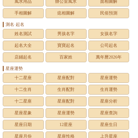
風水用品
辦公室風水
面相圖解
手相圖解
痣相圖解
民俗預測
測名·起名
姓名測試
男孩名字
女孩名字
起名大全
寶寶起名
公司起名
店鋪起名
百家姓
萬年曆2026年
星座運勢
十二星座
星座配對
星座運勢
十二生肖
生肖配對
生肖運勢
十二星座
星座配對
星座分析
星座星象
星座運勢
星座查詢
星座日期
12星座
星座生日
星座月份
星座性格
上升星座