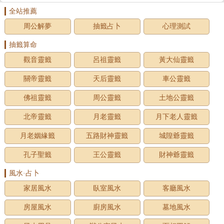
全站推薦
周公解夢
抽籤占卜
心理測試
抽籤算命
觀音靈籤
呂祖靈籤
黃大仙靈籤
關帝靈籤
天后靈籤
車公靈籤
佛祖靈籤
周公靈籤
土地公靈籤
北帝靈籤
月老靈籤
月下老人靈籤
月老姻緣籤
五路財神靈籤
城隍爺靈籤
孔子聖籤
王公靈籤
財神爺靈籤
風水·占卜
家居風水
臥室風水
客廳風水
房屋風水
廚房風水
墓地風水