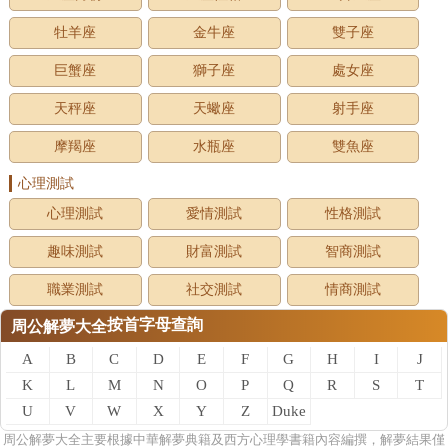
牡羊座
金牛座
雙子座
巨蟹座
獅子座
處女座
天秤座
天蠍座
射手座
摩羯座
水瓶座
雙魚座
心理測試
心理測試
愛情測試
性格測試
趣味測試
財富測試
智商測試
職業測試
社交測試
情商測試
按首字母查詢
周公解夢大全
A
B
C
D
E
F
G
H
I
J
K
L
M
N
O
P
Q
R
S
T
U
V
W
X
Y
Z
Duke
of
周公
解夢
大全主要根據中華解夢典籍及西方心理學書籍內容編撰，解夢結果僅