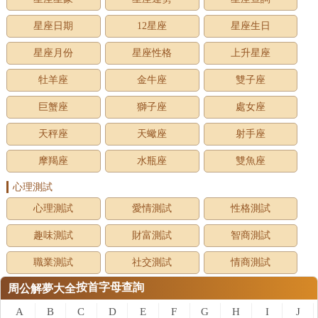
星座日期
12星座
星座生日
星座月份
星座性格
上升星座
牡羊座
金牛座
雙子座
巨蟹座
獅子座
處女座
天秤座
天蠍座
射手座
摩羯座
水瓶座
雙魚座
心理測試
心理測試
愛情測試
性格測試
趣味測試
財富測試
智商測試
職業測試
社交測試
情商測試
按首字母查詢
周公解夢大全
A
B
C
D
E
F
G
H
I
J