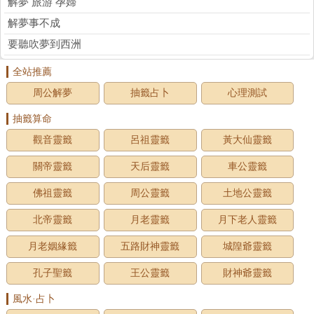
解夢 旅游 孕婦
解夢事不成
要聽吹夢到西洲
全站推薦
周公解夢
抽籤占卜
心理測試
抽籤算命
觀音靈籤
呂祖靈籤
黃大仙靈籤
關帝靈籤
天后靈籤
車公靈籤
佛祖靈籤
周公靈籤
土地公靈籤
北帝靈籤
月老靈籤
月下老人靈籤
月老姻緣籤
五路財神靈籤
城隍爺靈籤
孔子聖籤
王公靈籤
財神爺靈籤
風水·占卜