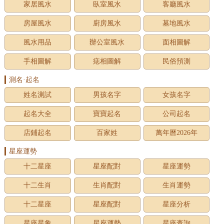
家居風水
臥室風水
客廳風水
房屋風水
廚房風水
墓地風水
風水用品
辦公室風水
面相圖解
手相圖解
痣相圖解
民俗預測
測名·起名
姓名測試
男孩名字
女孩名字
起名大全
寶寶起名
公司起名
店鋪起名
百家姓
萬年曆2026年
星座運勢
十二星座
星座配對
星座運勢
十二生肖
生肖配對
生肖運勢
十二星座
星座配對
星座分析
星座星象
星座運勢
星座查詢