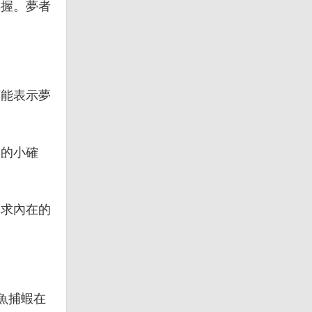
掌握。夢者
可能表示夢
中的小確
尋求內在的
魚捕蝦在