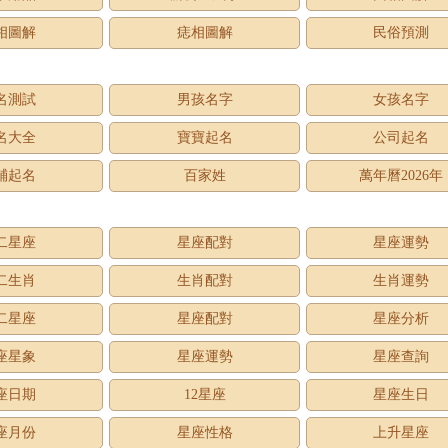
相圖解
痣相圖解
民俗預測
名測試
男孩名字
女孩名字
名大全
寶寶起名
公司起名
鋪起名
百家姓
萬年曆2026年
二星座
星座配對
星座運勢
二生肖
生肖配對
生肖運勢
二星座
星座配對
星座分析
座星象
星座運勢
星座查詢
座日期
12星座
星座生日
座月份
星座性格
上升星座