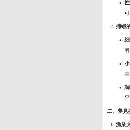
控
可
捕蝦
細
者
小
幸
調
平
二、夢見
漁業