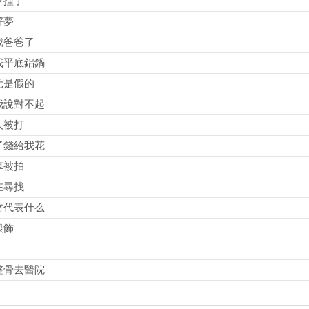
車撞了
解夢
找爸爸了
我平底鋁鍋
元是假的
我說對不起
人被打
了錢給我花
車被拍
在尋找
材代表什么
銀飾
整骨去醫院