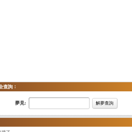
：
全查詢
夢見:
解夢查詢