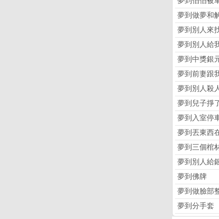
夢到伯伯被
夢到做夢和
夢到別人來
夢到別人給
夢到中獎銀
夢到前妻跟
夢到別人殺
夢到兒子掙
夢到入室停
夢到丟東西
夢到三個棺
夢到別人給
夢到佛牌
夢到做臉部
夢到分手套