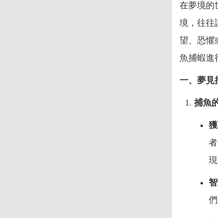
在夢境的
境，往往
望、恐懼
魚捕蝦進
一、夢見
捕魚
獲
者
現
智
們