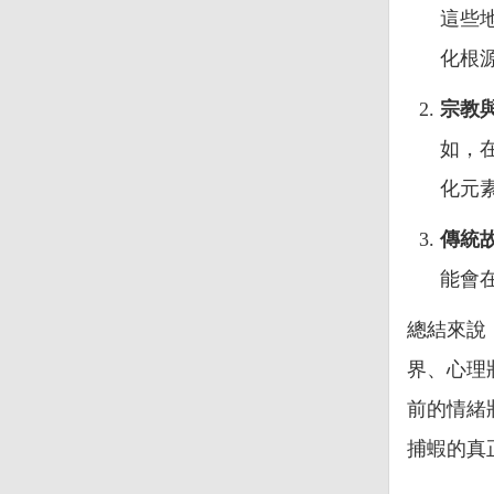
這些
化根
宗教
如，
化元
傳統
能會
總結來說
界、心理
前的情緒
捕蝦的真