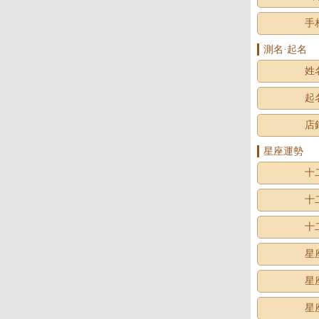
手
測名·起名
姓
起
店
星座運勢
十
十
十
星
星
星