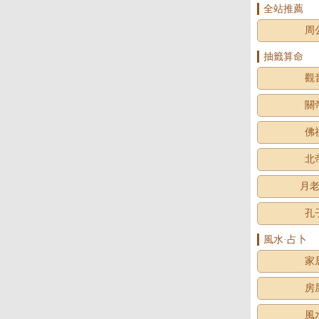
全站推薦
周
抽籤算命
觀
關
佛
北
月
孔
風水·占卜
家
房
風