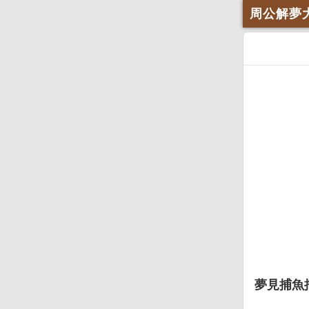
周公解夢
夢見捕魚