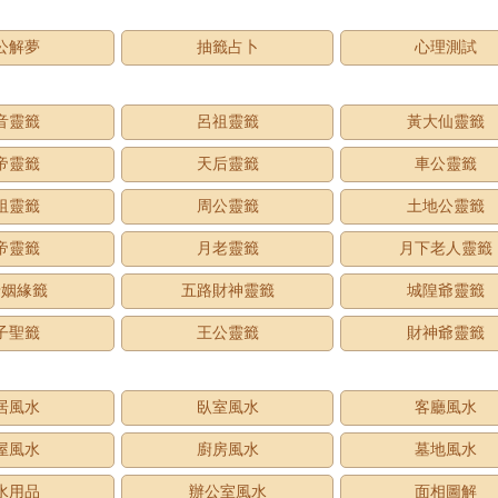
公解夢
抽籤占卜
心理測試
音靈籤
呂祖靈籤
黃大仙靈籤
帝靈籤
天后靈籤
車公靈籤
祖靈籤
周公靈籤
土地公靈籤
帝靈籤
月老靈籤
月下老人靈籤
老姻緣籤
五路財神靈籤
城隍爺靈籤
子聖籤
王公靈籤
財神爺靈籤
居風水
臥室風水
客廳風水
屋風水
廚房風水
墓地風水
水用品
辦公室風水
面相圖解