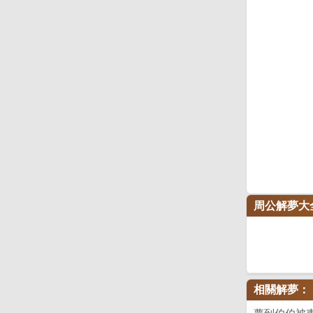
周公解夢大
相關解夢：