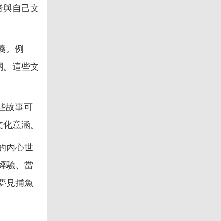
者與自己文
義。例
關。這些文
些故事可
文化意涵。
的內心世
經驗、當
夢見捕魚