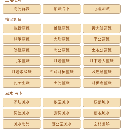
全站推薦
周公解夢
抽籤占卜
心理測試
抽籤算命
觀音靈籤
呂祖靈籤
黃大仙靈籤
關帝靈籤
天后靈籤
車公靈籤
佛祖靈籤
周公靈籤
土地公靈籤
北帝靈籤
月老靈籤
月下老人靈籤
月老姻緣籤
五路財神靈籤
城隍爺靈籤
孔子聖籤
王公靈籤
財神爺靈籤
風水·占卜
家居風水
臥室風水
客廳風水
房屋風水
廚房風水
墓地風水
風水用品
辦公室風水
面相圖解