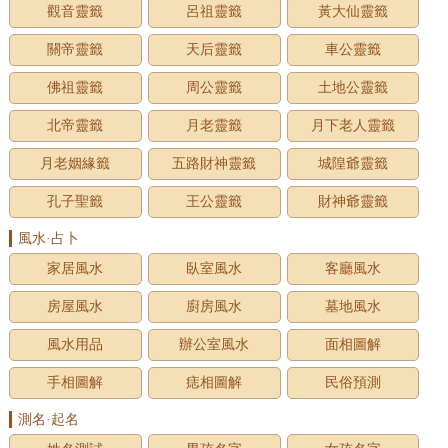
觀音靈籤
呂祖靈籤
黃大仙靈籤
關帝靈籤
天后靈籤
車公靈籤
佛祖靈籤
周公靈籤
土地公靈籤
北帝靈籤
月老靈籤
月下老人靈籤
月老姻緣籤
五路財神靈籤
城隍爺靈籤
孔子聖籤
王公靈籤
財神爺靈籤
風水·占卜
家居風水
臥室風水
客廳風水
房屋風水
廚房風水
墓地風水
風水用品
辦公室風水
面相圖解
手相圖解
痣相圖解
民俗預測
測名·起名