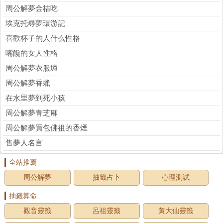
周公解夢金桔吃
埃克托尋夢環游記
喜歡杯子的人什么性格
嘴饞的女人性格
周公解夢衣服壞
周公解夢香蠟
在水里夢到死小孩
周公解夢青芝麻
周公解夢買包佛祖的香煙
售夢人名言
全站推薦
周公解夢
抽籤占卜
心理測試
抽籤算命
觀音靈籤
呂祖靈籤
黃大仙靈籤