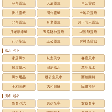
關帝靈籤
天后靈籤
車公靈籤
佛祖靈籤
周公靈籤
土地公靈籤
北帝靈籤
月老靈籤
月下老人靈籤
月老姻緣籤
五路財神靈籤
城隍爺靈籤
孔子聖籤
王公靈籤
財神爺靈籤
風水·占卜
家居風水
臥室風水
客廳風水
房屋風水
廚房風水
墓地風水
風水用品
辦公室風水
面相圖解
手相圖解
痣相圖解
民俗預測
測名·起名
姓名測試
男孩名字
女孩名字