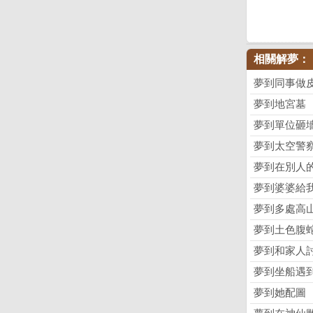
相關解夢：
夢到同事做
夢到地宮墓
夢到單位砸
夢到太空警
夢到在別人
夢到婆婆給
夢到多處高
夢到土色腹
夢到和家人
夢到坐船遇
夢到她配圖