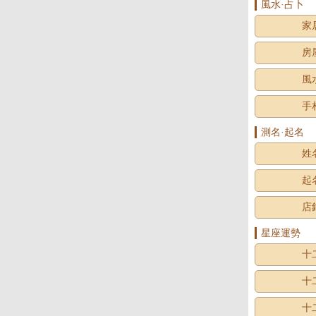
風水·占卜
家
房
風
手
測名·起名
姓
起
店
星座運勢
十
十
十