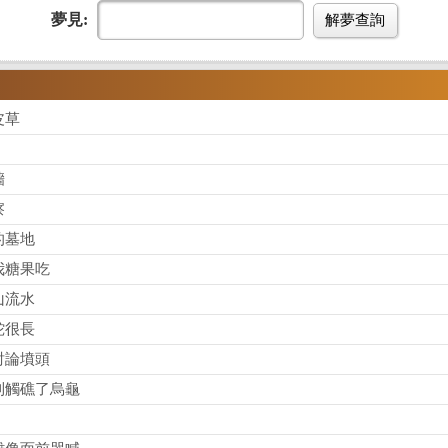
夢見:
解夢查詢
皮草
墻
察
的墓地
我糖果吃
山流水
蛇很長
討論墳頭
到觸礁了烏龜