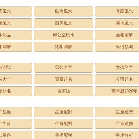
居風水
臥室風水
客廳風水
屋風水
廚房風水
墓地風水
水用品
辦公室風水
面相圖解
相圖解
痣相圖解
民俗預測
名測試
男孩名字
女孩名字
名大全
寶寶起名
公司起名
鋪起名
百家姓
萬年曆2026年
二星座
星座配對
星座運勢
二生肖
生肖配對
生肖運勢
二星座
星座配對
星座分析