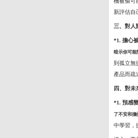
機被偷可
新評估自
三、對人
*1. 擔心
暗示你可能
到孤立無
產品而疏
四、對未
*1. 預感
了不安和擔
中學習，