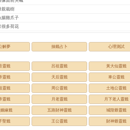
雕像面前哭喊
母親栽樹
魚腸雞爪子
來很多荷花
公解夢
抽籤占卜
心理測試
音靈籤
呂祖靈籤
黃大仙靈籤
帝靈籤
天后靈籤
車公靈籤
祖靈籤
周公靈籤
土地公靈籤
帝靈籤
月老靈籤
月下老人靈籤
老姻緣籤
五路財神靈籤
城隍爺靈籤
子聖籤
王公靈籤
財神爺靈籤