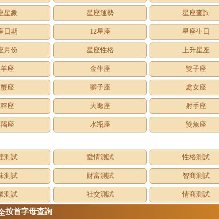
座星象
星座運勢
星座查詢
座日期
12星座
星座生日
座月份
星座性格
上升星座
牡羊座
金牛座
雙子座
巨蟹座
獅子座
處女座
天秤座
天蠍座
射手座
摩羯座
水瓶座
雙魚座
理測試
愛情測試
性格測試
味測試
財富測試
智商測試
業測試
社交測試
情商測試
按首字母查詢
全