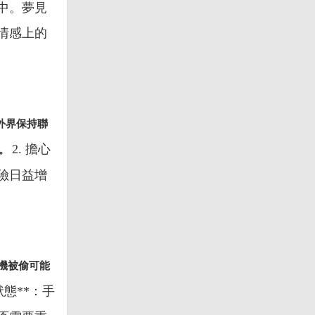
中。夢見
情感上的
外界保持聯
2. 擔心
憂。
險日益增
機被偷可能
狀態**：手