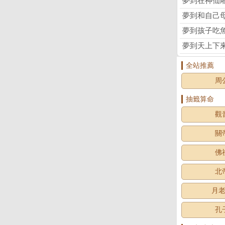
夢到在神仙
夢到和自己
夢到孩子吃
夢到天上下
全站推薦
周
抽籤算命
觀
關
佛
北
月
孔