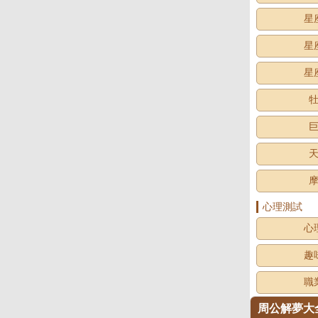
星
星
星
心理測試
心
趣
職
周公解夢大