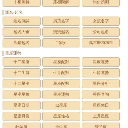
手相圖解
痣相圖解
民俗預測
測名·起名
姓名測試
男孩名字
女孩名字
起名大全
寶寶起名
公司起名
店鋪起名
百家姓
萬年曆2026年
星座運勢
十二星座
星座配對
星座運勢
十二生肖
生肖配對
生肖運勢
十二星座
星座配對
星座分析
星座星象
星座運勢
星座查詢
星座日期
12星座
星座生日
星座月份
星座性格
上升星座
牡羊座
金牛座
雙子座