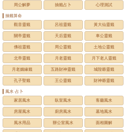
周公解夢
抽籤占卜
心理測試
抽籤算命
觀音靈籤
呂祖靈籤
黃大仙靈籤
關帝靈籤
天后靈籤
車公靈籤
佛祖靈籤
周公靈籤
土地公靈籤
北帝靈籤
月老靈籤
月下老人靈籤
月老姻緣籤
五路財神靈籤
城隍爺靈籤
孔子聖籤
王公靈籤
財神爺靈籤
風水·占卜
家居風水
臥室風水
客廳風水
房屋風水
廚房風水
墓地風水
風水用品
辦公室風水
面相圖解