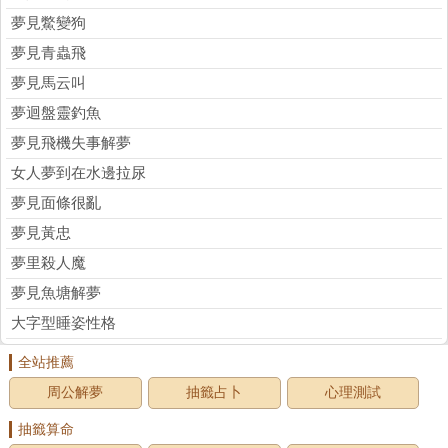
夢見鱉變狗
夢見青蟲飛
夢見馬云叫
夢迴盤靈釣魚
夢見飛機失事解夢
女人夢到在水邊拉尿
夢見面條很亂
夢見黃忠
夢里殺人魔
夢見魚塘解夢
大字型睡姿性格
全站推薦
周公解夢
抽籤占卜
心理測試
抽籤算命