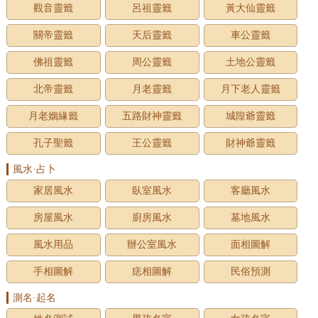
觀音靈籤
呂祖靈籤
黃大仙靈籤
關帝靈籤
天后靈籤
車公靈籤
佛祖靈籤
周公靈籤
土地公靈籤
北帝靈籤
月老靈籤
月下老人靈籤
月老姻緣籤
五路財神靈籤
城隍爺靈籤
孔子聖籤
王公靈籤
財神爺靈籤
風水·占卜
家居風水
臥室風水
客廳風水
房屋風水
廚房風水
墓地風水
風水用品
辦公室風水
面相圖解
手相圖解
痣相圖解
民俗預測
測名·起名