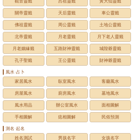
觀音靈籤
呂祖靈籤
黃大仙靈籤
關帝靈籤
天后靈籤
車公靈籤
佛祖靈籤
周公靈籤
土地公靈籤
北帝靈籤
月老靈籤
月下老人靈籤
月老姻緣籤
五路財神靈籤
城隍爺靈籤
孔子聖籤
王公靈籤
財神爺靈籤
風水·占卜
家居風水
臥室風水
客廳風水
房屋風水
廚房風水
墓地風水
風水用品
辦公室風水
面相圖解
手相圖解
痣相圖解
民俗預測
測名·起名
姓名測試
男孩名字
女孩名字