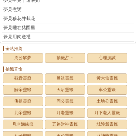
夢見生兒子還喂奶
夢見煮粥
夢見移花并栽花
夢見睡在豬圈里
夢見用肉送禮
全站推薦
周公解夢
抽籤占卜
心理測試
抽籤算命
觀音靈籤
呂祖靈籤
黃大仙靈籤
關帝靈籤
天后靈籤
車公靈籤
佛祖靈籤
周公靈籤
土地公靈籤
北帝靈籤
月老靈籤
月下老人靈籤
月老姻緣籤
五路財神靈籤
城隍爺靈籤
孔子聖籤
王公靈籤
財神爺靈籤