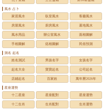
風水·占卜
家居風水
臥室風水
客廳風水
房屋風水
廚房風水
墓地風水
風水用品
辦公室風水
面相圖解
手相圖解
痣相圖解
民俗預測
測名·起名
姓名測試
男孩名字
女孩名字
起名大全
寶寶起名
公司起名
店鋪起名
百家姓
萬年曆2026年
星座運勢
十二星座
星座配對
星座運勢
十二生肖
生肖配對
生肖運勢