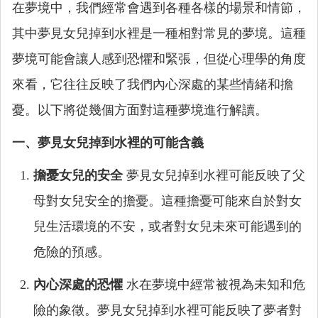
在夢境中，我們經常會遇到各種各樣的場景和情節，
其中夢見女兒掉到水裡是一種相對常見的夢境。這種
夢境可能會讓人感到恐懼和緊張，但從心理學的角度
來看，它往往反映了我們內心深處的某些情緒和擔
憂。以下將從幾個方面對這種夢境進行解讀。
一、夢見女兒掉到水裡的可能含義
擔憂女兒的安全
夢見女兒掉到水裡可能反映了父
母對女兒安全的擔憂。這種擔憂可能來自於對女
兒生活環境的不安，或者對女兒未來可能遇到的
危險的預感。
內心深處的恐懼
水在夢境中經常被視為未知和危
險的象徵。夢見女兒掉到水裡可能反映了夢者對