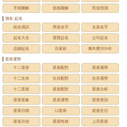
手相圖解
痣相圖解
民俗預測
測名·起名
姓名測試
男孩名字
女孩名字
起名大全
寶寶起名
公司起名
店鋪起名
百家姓
萬年曆2026年
星座運勢
十二星座
星座配對
星座運勢
十二生肖
生肖配對
生肖運勢
十二星座
星座配對
星座分析
星座星象
星座運勢
星座查詢
星座日期
12星座
星座生日
星座月份
星座性格
上升星座