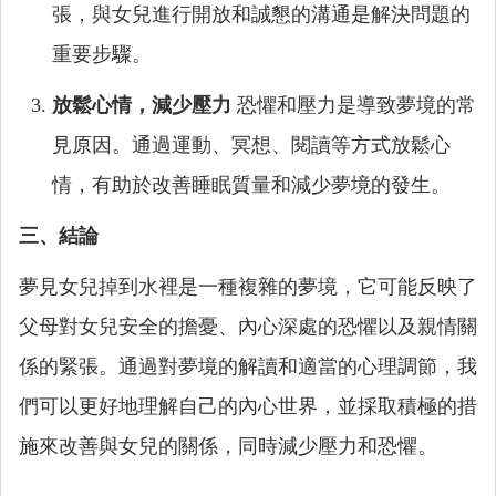
張，與女兒進行開放和誠懇的溝通是解決問題的
重要步驟。
放鬆心情，減少壓力
恐懼和壓力是導致夢境的常
見原因。通過運動、冥想、閱讀等方式放鬆心
情，有助於改善睡眠質量和減少夢境的發生。
三、結論
夢見女兒掉到水裡是一種複雜的夢境，它可能反映了
父母對女兒安全的擔憂、內心深處的恐懼以及親情關
係的緊張。通過對夢境的解讀和適當的心理調節，我
們可以更好地理解自己的內心世界，並採取積極的措
施來改善與女兒的關係，同時減少壓力和恐懼。