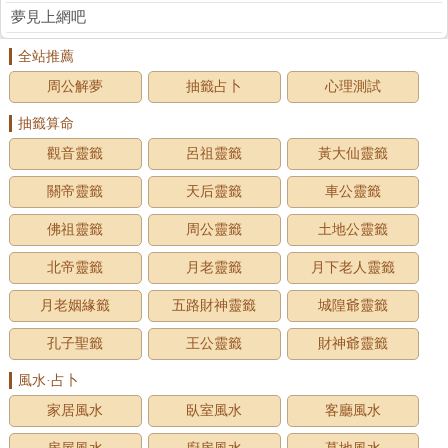
夢見上網吧
全站推薦
周公解夢
抽籤占卜
心理測試
抽籤算命
觀音靈籤
呂祖靈籤
黃大仙靈籤
關帝靈籤
天后靈籤
車公靈籤
佛祖靈籤
周公靈籤
土地公靈籤
北帝靈籤
月老靈籤
月下老人靈籤
月老姻緣籤
五路財神靈籤
城隍爺靈籤
孔子聖籤
王公靈籤
財神爺靈籤
風水·占卜
家居風水
臥室風水
客廳風水