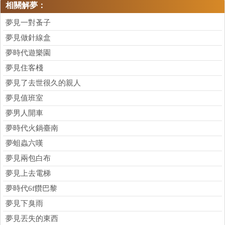
相關解夢：
夢見一對蚤子
夢見做針線盒
夢時代遊樂園
夢見住客棧
夢見了去世很久的親人
夢見值班室
夢男人開車
夢時代火鍋臺南
夢蛆蟲六嘆
夢見兩包白布
夢見上去電梯
夢時代6f饡巴黎
夢見下臭雨
夢見丟失的東西