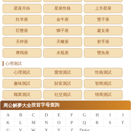
星座月份
星座性格
上升星座
牡羊座
金牛座
雙子座
巨蟹座
獅子座
處女座
天秤座
天蠍座
射手座
摩羯座
水瓶座
雙魚座
心理測試
心理測試
愛情測試
性格測試
趣味測試
財富測試
智商測試
職業測試
社交測試
情商測試
按首字母查詢
周公解夢大全
A
B
C
D
E
F
G
H
I
J
K
L
M
N
O
P
Q
R
S
T
U
V
W
X
Y
Z
Duke