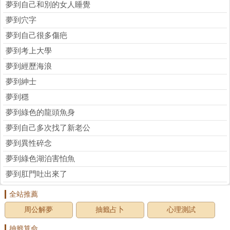
夢到自己和別的女人睡覺
夢到穴字
夢到自己很多傷疤
夢到考上大學
夢到經歷海浪
夢到紳士
夢到穩
夢到綠色的龍頭魚身
夢到自己多次找了新老公
夢到異性碎念
夢到綠色湖泊害怕魚
夢到肛門吐出來了
全站推薦
周公解夢
抽籤占卜
心理測試
抽籤算命