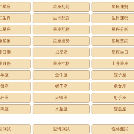
二星座
星座配對
星座運勢
二生肖
生肖配對
生肖運勢
二星座
星座配對
星座分析
座星象
星座運勢
星座查詢
座日期
12星座
星座生日
座月份
星座性格
上升星座
牡羊座
金牛座
雙子座
巨蟹座
獅子座
處女座
天秤座
天蠍座
射手座
摩羯座
水瓶座
雙魚座
理測試
愛情測試
性格測試