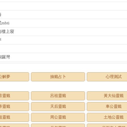
海
bti
南樓上寢
夢
銅鑼灣
公解夢
抽籤占卜
心理測試
音靈籤
呂祖靈籤
黃大仙靈籤
帝靈籤
天后靈籤
車公靈籤
祖靈籤
周公靈籤
土地公靈籤