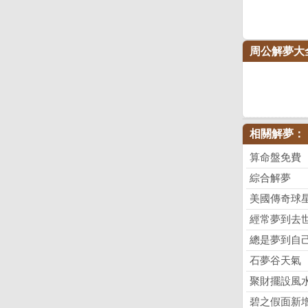
周公解夢大
相關解夢：
算命盤免費
綜合解夢
美國傳奇球
經常夢到去
總是夢到自
石夢谷天氣
聚財擺設風
碧之假面新