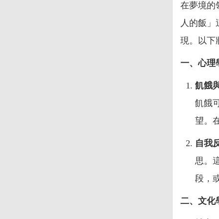
在夢境的
人的飯」
現。以下
一、心理
飢餓
飢餓
望。
自我
思。
段，
二、文化