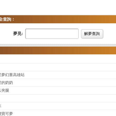
：
全查詢
夢見:
解夢查詢
星夢幻賽高雄站
世的奶奶
己夾腿
水
增寶可夢