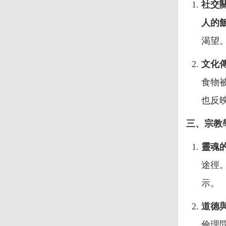
社交
人的
渴望
文化
食物
也反
三、宗教
靈魂
途徑
示。
道德
倫理