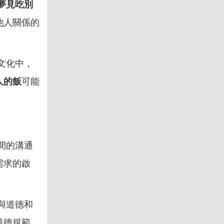
夢見吃別
他人關係的
文化中，
人的飯
可能
間的溝通
需求的啟
與道德和
道德規範，