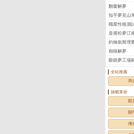
翻窗解夢
知乎夢見山
職業性格測試m
皇甫松夢江
約翰衛斯理
相移解夢
眼鏡夢工場
全站推薦
周
抽籤算命
觀
關
佛