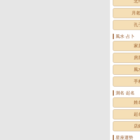
北
月
孔
風水·占卜
家
房
風
手
測名·起名
姓
起
店
星座運勢