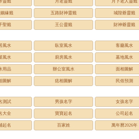
帝靈籤
月老靈籤
月下老人靈籤
老姻緣籤
五路財神靈籤
城隍爺靈籤
子聖籤
王公靈籤
財神爺靈籤
居風水
臥室風水
客廳風水
屋風水
廚房風水
墓地風水
水用品
辦公室風水
面相圖解
相圖解
痣相圖解
民俗預測
名測試
男孩名字
女孩名字
名大全
寶寶起名
公司起名
鋪起名
百家姓
萬年曆2026年