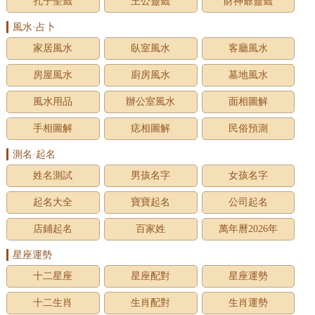
孔子聖籤
王公靈籤
財神爺靈籤
風水·占卜
家居風水
臥室風水
客廳風水
房屋風水
廚房風水
墓地風水
風水用品
辦公室風水
面相圖解
手相圖解
痣相圖解
民俗預測
測名·起名
姓名測試
男孩名字
女孩名字
起名大全
寶寶起名
公司起名
店鋪起名
百家姓
萬年曆2026年
星座運勢
十二星座
星座配對
星座運勢
十二生肖
生肖配對
生肖運勢