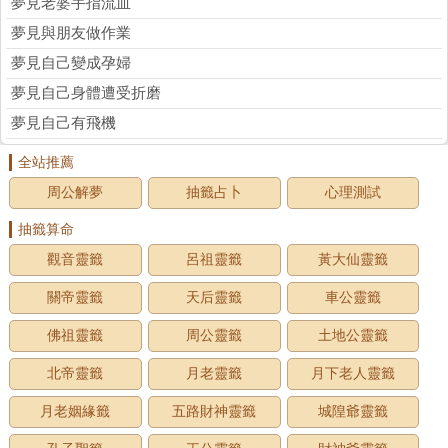
夢見老婆手指流血
夢見與朋友做作業
夢見自己變成孕婦
夢見自己身體遭受折磨
夢見自己有飛機
全站推薦
周公解夢
抽籤占卜
心理測試
抽籤算命
觀音靈籤
呂祖靈籤
黃大仙靈籤
關帝靈籤
天后靈籤
車公靈籤
佛祖靈籤
周公靈籤
土地公靈籤
北帝靈籤
月老靈籤
月下老人靈籤
月老姻緣籤
五路財神靈籤
城隍爺靈籤