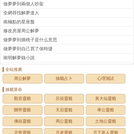
做夢夢到兩個人吵架
全網尋找解夢達人
南極點的星座盤
修改房屋周公解夢
做夢夢到摘桃子是什么意思
做夢夢到自己買了保時捷
南明解夢錄小說
全站推薦
周公解夢
抽籤占卜
心理測試
抽籤算命
觀音靈籤
呂祖靈籤
黃大仙靈籤
關帝靈籤
天后靈籤
車公靈籤
佛祖靈籤
周公靈籤
土地公靈籤
北帝靈籤
月老靈籤
月下老人靈籤