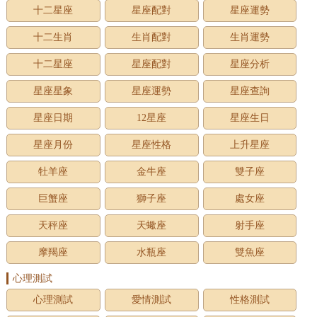
十二星座
星座配對
星座運勢
十二生肖
生肖配對
生肖運勢
十二星座
星座配對
星座分析
星座星象
星座運勢
星座查詢
星座日期
12星座
星座生日
星座月份
星座性格
上升星座
牡羊座
金牛座
雙子座
巨蟹座
獅子座
處女座
天秤座
天蠍座
射手座
摩羯座
水瓶座
雙魚座
心理測試
心理測試
愛情測試
性格測試