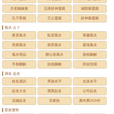
月老姻緣籤
五路財神靈籤
城隍爺靈籤
孔子聖籤
王公靈籤
財神爺靈籤
風水·占卜
家居風水
臥室風水
客廳風水
房屋風水
廚房風水
墓地風水
風水用品
辦公室風水
面相圖解
手相圖解
痣相圖解
民俗預測
測名·起名
姓名測試
男孩名字
女孩名字
起名大全
寶寶起名
公司起名
店鋪起名
百家姓
萬年曆2026年
星座運勢