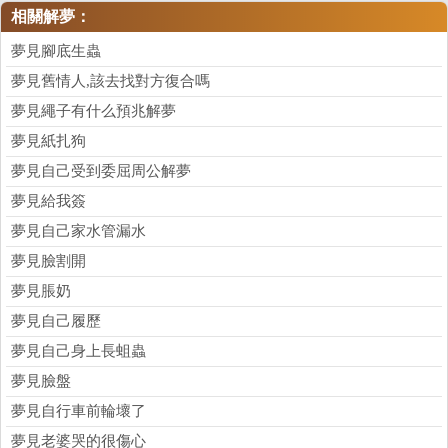
相關解夢：
夢見腳底生蟲
夢見舊情人,該去找對方復合嗎
夢見繩子有什么預兆解夢
夢見紙扎狗
夢見自己受到委屈周公解夢
夢見給我簽
夢見自己家水管漏水
夢見臉割開
夢見脹奶
夢見自己履歷
夢見自己身上長蛆蟲
夢見臉盤
夢見自行車前輪壞了
夢見老婆哭的很傷心