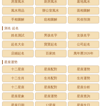
房屋風水
廚房風水
墓地風水
風水用品
辦公室風水
面相圖解
手相圖解
痣相圖解
民俗預測
測名·起名
姓名測試
男孩名字
女孩名字
起名大全
寶寶起名
公司起名
店鋪起名
百家姓
萬年曆2026年
星座運勢
十二星座
星座配對
星座運勢
十二生肖
生肖配對
生肖運勢
十二星座
星座配對
星座分析
星座星象
星座運勢
星座查詢
星座日期
12星座
星座生日