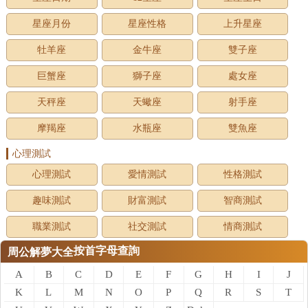
星座月份
星座性格
上升星座
牡羊座
金牛座
雙子座
巨蟹座
獅子座
處女座
天秤座
天蠍座
射手座
摩羯座
水瓶座
雙魚座
心理測試
心理測試
愛情測試
性格測試
趣味測試
財富測試
智商測試
職業測試
社交測試
情商測試
按首字母查詢
周公解夢大全
A
B
C
D
E
F
G
H
I
J
K
L
M
N
O
P
Q
R
S
T