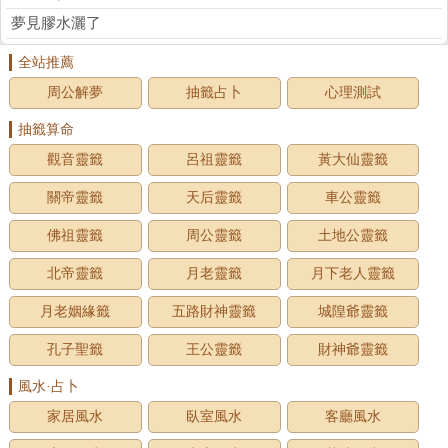
夢見膠水灑了
全站推薦
周公解夢
抽籤占卜
心理測試
抽籤算命
觀音靈籤
呂祖靈籤
黃大仙靈籤
關帝靈籤
天后靈籤
車公靈籤
佛祖靈籤
周公靈籤
土地公靈籤
北帝靈籤
月老靈籤
月下老人靈籤
月老姻緣籤
五路財神靈籤
城隍爺靈籤
孔子聖籤
王公靈籤
財神爺靈籤
風水·占卜
家居風水
臥室風水
客廳風水