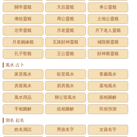
關帝靈籤
天后靈籤
車公靈籤
佛祖靈籤
周公靈籤
土地公靈籤
北帝靈籤
月老靈籤
月下老人靈籤
月老姻緣籤
五路財神靈籤
城隍爺靈籤
孔子聖籤
王公靈籤
財神爺靈籤
風水·占卜
家居風水
臥室風水
客廳風水
房屋風水
廚房風水
墓地風水
風水用品
辦公室風水
面相圖解
手相圖解
痣相圖解
民俗預測
測名·起名
姓名測試
男孩名字
女孩名字