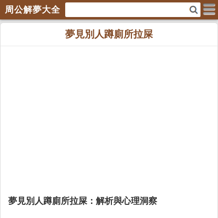
周公解夢大全
夢見別人蹲廁所拉屎
夢見別人蹲廁所拉屎：解析與心理洞察