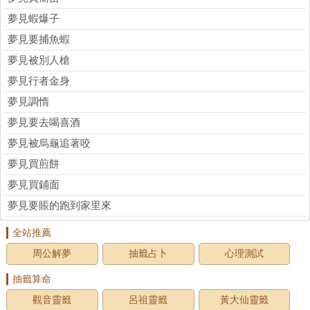
夢見蝦爆子
夢見要捕魚蝦
夢見被別人槍
夢見行者金身
夢見調惰
夢見要去喝喜酒
夢見被烏龜追著咬
夢見買煎餅
夢見買鋪面
夢見要賬的跑到家里來
全站推薦
周公解夢
抽籤占卜
心理測試
抽籤算命
觀音靈籤
呂祖靈籤
黃大仙靈籤