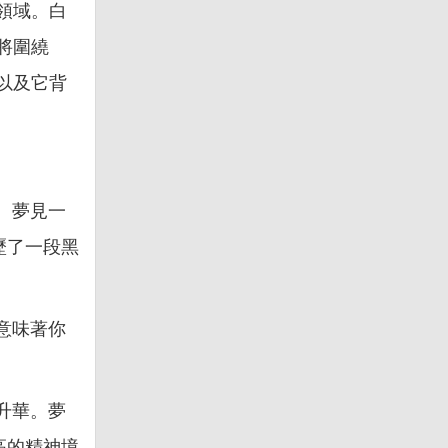
領域。白
將圍繞
以及它背
。夢見一
歷了一段黑
意味著你
升華。夢
高的精神境