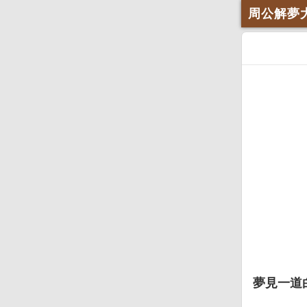
周公解夢
夢見一道