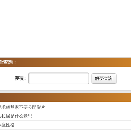
：
全查詢
夢見:
解夢查詢
要求鋼琴家不要公開影片
己拉屎是什么意思
羊座性格