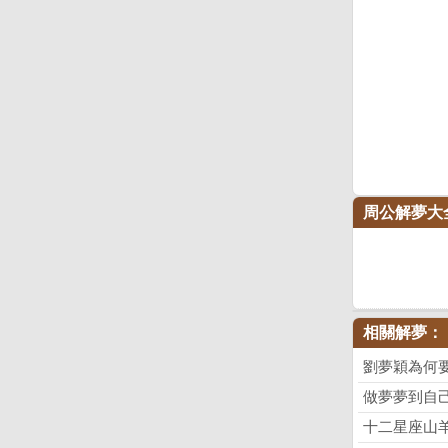
周公解夢大
相關解夢：
劉夢穎為何
做夢夢到自
十二星座山