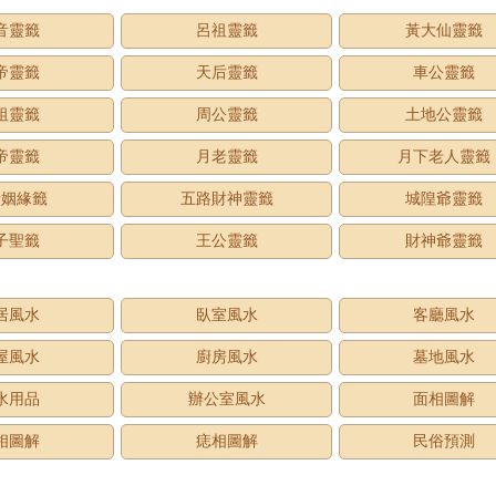
音靈籤
呂祖靈籤
黃大仙靈籤
帝靈籤
天后靈籤
車公靈籤
祖靈籤
周公靈籤
土地公靈籤
帝靈籤
月老靈籤
月下老人靈籤
老姻緣籤
五路財神靈籤
城隍爺靈籤
子聖籤
王公靈籤
財神爺靈籤
居風水
臥室風水
客廳風水
屋風水
廚房風水
墓地風水
水用品
辦公室風水
面相圖解
相圖解
痣相圖解
民俗預測