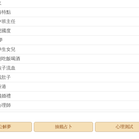
火
格特點
中班主任
想國度
夢
孕生女兒
到吃飯喝酒
孩子流血
我肚子
香港
備婚禮
心理師
公解夢
抽籤占卜
心理測試