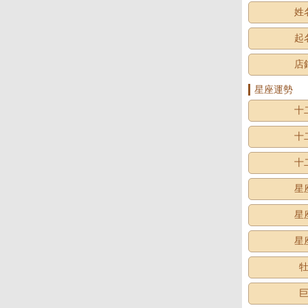
姓
起
店
星座運勢
十
十
十
星
星
星