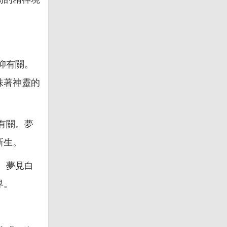
仰有關。
味著神靈的
有關。夢
新生。
。夢見白
界。