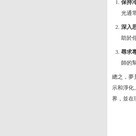
保持
光通
深入
助於
尋求
師的
總之，夢
示和淨化
界，並在