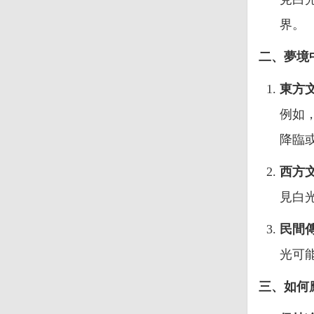
界。
二、夢境
東方
例如
降臨
西方
見白
民間
光可
三、如何