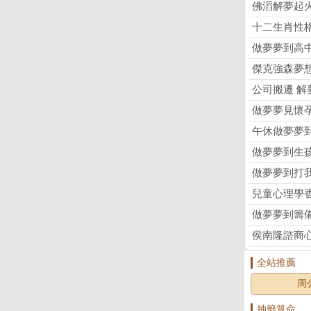
佛滔解夢起
十二生肖性
做夢夢到高
傑克強森夢
公司搬遷 解
做夢夢見懷
午休做夢夢
做夢夢到生
做夢夢到打
兒童心理學
做夢夢到籌
侯南隆諮商
全站推薦
周
抽籤算命