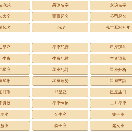
名測試
男孩名字
女孩名字
名大全
寶寶起名
公司起名
鋪起名
百家姓
萬年曆2026年
二星座
星座配對
星座運勢
二生肖
生肖配對
生肖運勢
二星座
星座配對
星座分析
座星象
星座運勢
星座查詢
座日期
12星座
星座生日
座月份
星座性格
上升星座
牡羊座
金牛座
雙子座
巨蟹座
獅子座
處女座