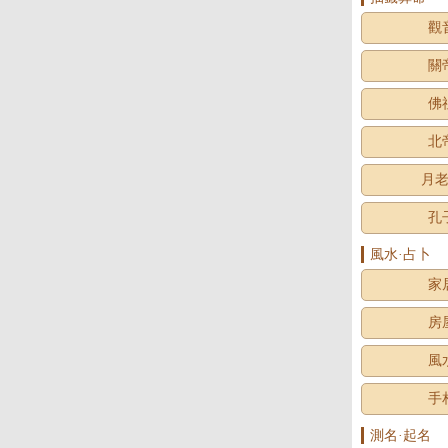
觀
關
佛
北
月
孔
風水·占卜
家
房
風
手
測名·起名