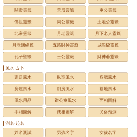
關帝靈籤
天后靈籤
車公靈籤
佛祖靈籤
周公靈籤
土地公靈籤
北帝靈籤
月老靈籤
月下老人靈籤
月老姻緣籤
五路財神靈籤
城隍爺靈籤
孔子聖籤
王公靈籤
財神爺靈籤
風水·占卜
家居風水
臥室風水
客廳風水
房屋風水
廚房風水
墓地風水
風水用品
辦公室風水
面相圖解
手相圖解
痣相圖解
民俗預測
測名·起名
姓名測試
男孩名字
女孩名字