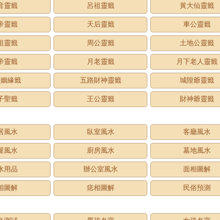
音靈籤
呂祖靈籤
黃大仙靈籤
帝靈籤
天后靈籤
車公靈籤
祖靈籤
周公靈籤
土地公靈籤
帝靈籤
月老靈籤
月下老人靈籤
老姻緣籤
五路財神靈籤
城隍爺靈籤
子聖籤
王公靈籤
財神爺靈籤
居風水
臥室風水
客廳風水
屋風水
廚房風水
墓地風水
水用品
辦公室風水
面相圖解
相圖解
痣相圖解
民俗預測