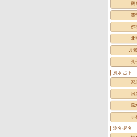
觀
關
佛
北
月
孔
風水·占卜
家
房
風
手
測名·起名