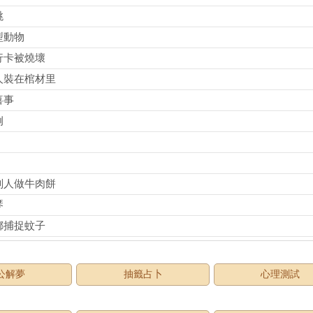
跳
型動物
行卡被燒壞
人裝在棺材里
喜事
例
別人做牛肉餅
琴
螂捕捉蚊子
公解夢
抽籤占卜
心理測試