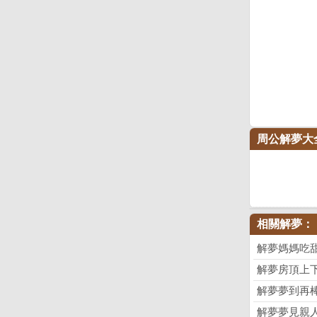
周公解夢大
相關解夢：
解夢媽媽吃
解夢房頂上
解夢夢到再
解夢夢見親