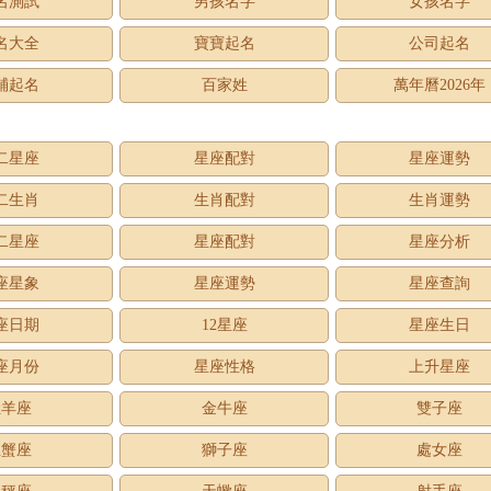
名測試
男孩名字
女孩名字
名大全
寶寶起名
公司起名
鋪起名
百家姓
萬年曆2026年
二星座
星座配對
星座運勢
二生肖
生肖配對
生肖運勢
二星座
星座配對
星座分析
座星象
星座運勢
星座查詢
座日期
12星座
星座生日
座月份
星座性格
上升星座
牡羊座
金牛座
雙子座
巨蟹座
獅子座
處女座