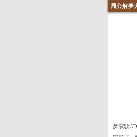
周公解夢
夢演歌C