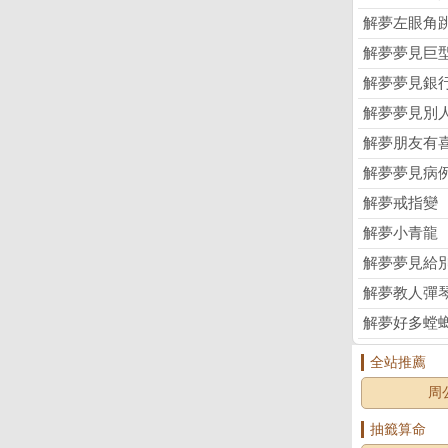
解夢左眼角
解夢夢見巨
解夢夢見銀
解夢夢見別
解夢朋友有
解夢夢見病
解夢戒指變
解夢小青龍
解夢夢見給
解夢教人彈
解夢好多螳
全站推薦
周
抽籤算命