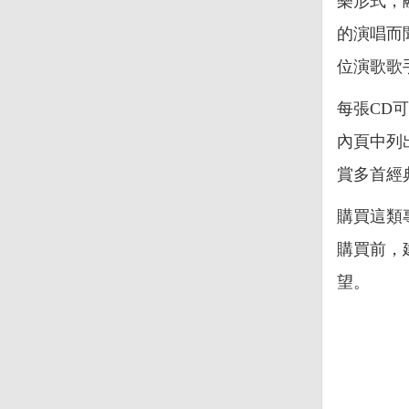
樂形式，
的演唱而
位演歌歌
每張CD
內頁中列
賞多首經
購買這類
購買前，
望。