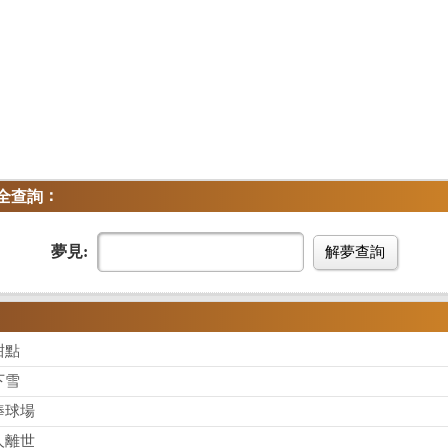
：
全查詢
夢見:
解夢查詢
甜點
下雪
棒球場
人離世