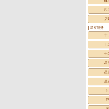
姓
起
店
星座運勢
十
十
十
星
星
星