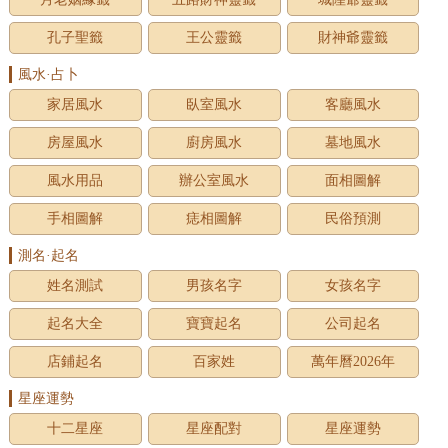
孔子聖籤
王公靈籤
財神爺靈籤
風水·占卜
家居風水
臥室風水
客廳風水
房屋風水
廚房風水
墓地風水
風水用品
辦公室風水
面相圖解
手相圖解
痣相圖解
民俗預測
測名·起名
姓名測試
男孩名字
女孩名字
起名大全
寶寶起名
公司起名
店鋪起名
百家姓
萬年曆2026年
星座運勢
十二星座
星座配對
星座運勢