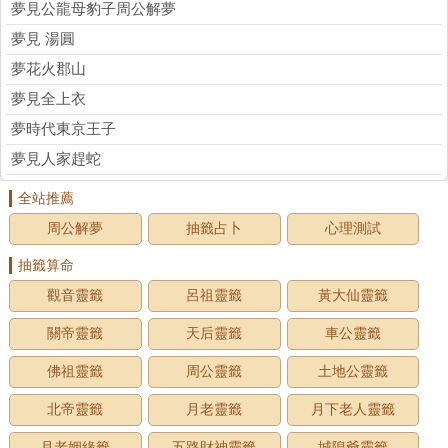
夢見公龍母豹子周公解夢
夢見 湯圓
夢花火郡山
夢見全上衣
夢時代東京王子
夢見人家趕蛇
全站推薦
周公解夢
抽籤占卜
心理測試
抽籤算命
觀音靈籤
呂祖靈籤
黃大仙靈籤
關帝靈籤
天后靈籤
車公靈籤
佛祖靈籤
周公靈籤
土地公靈籤
北帝靈籤
月老靈籤
月下老人靈籤
月老姻緣籤
五路財神靈籤
城隍爺靈籤