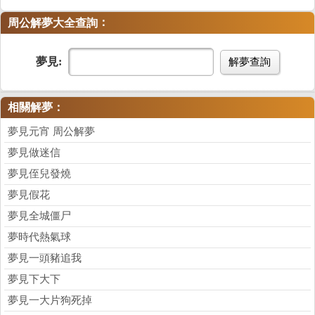
：
周公解夢大全查詢
夢見:
解夢查詢
相關解夢：
夢見元宵 周公解夢
夢見做迷信
夢見侄兒發燒
夢見假花
夢見全城僵尸
夢時代熱氣球
夢見一頭豬追我
夢見下大下
夢見一大片狗死掉