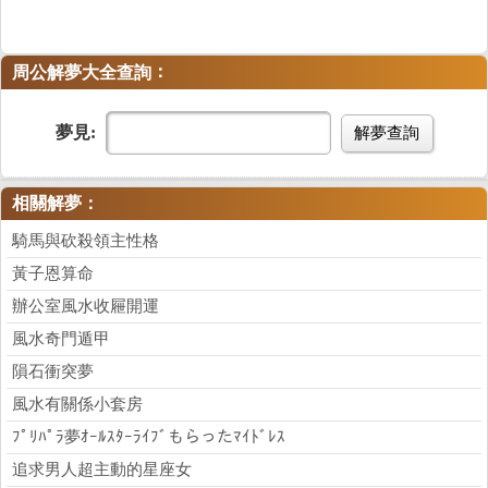
：
周公解夢大全查詢
夢見:
解夢查詢
相關解夢：
騎馬與砍殺領主性格
黃子恩算命
辦公室風水收屜開運
風水奇門遁甲
隕石衝突夢
風水有關係小套房
ﾌﾟﾘﾊﾟﾗ夢ｵｰﾙｽﾀｰﾗｲﾌﾞもらったﾏｲﾄﾞﾚｽ
追求男人超主動的星座女