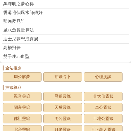
黑澤明之夢心得
香港邊個風水師傅好
那晚夢見誰
風水魚數量算法
迪士尼夢想成真展
高橋飛夢
雙子座ab血型
全站推薦
周公解夢
抽籤占卜
心理測試
抽籤算命
觀音靈籤
呂祖靈籤
黃大仙靈籤
關帝靈籤
天后靈籤
車公靈籤
佛祖靈籤
周公靈籤
土地公靈籤
北帝靈籤
月老靈籤
月下老人靈籤