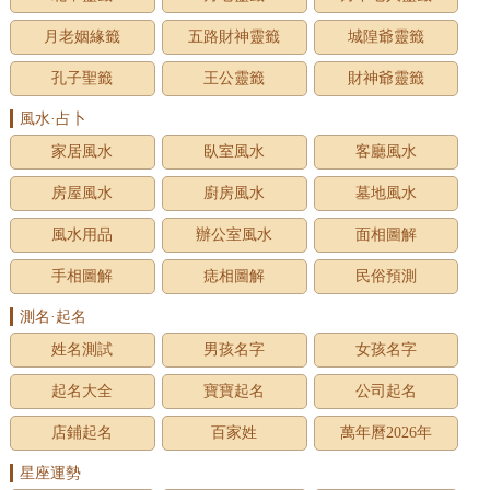
月老姻緣籤
五路財神靈籤
城隍爺靈籤
孔子聖籤
王公靈籤
財神爺靈籤
風水·占卜
家居風水
臥室風水
客廳風水
房屋風水
廚房風水
墓地風水
風水用品
辦公室風水
面相圖解
手相圖解
痣相圖解
民俗預測
測名·起名
姓名測試
男孩名字
女孩名字
起名大全
寶寶起名
公司起名
店鋪起名
百家姓
萬年曆2026年
星座運勢