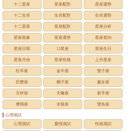
十二星座
星座配對
星座運勢
十二生肖
生肖配對
生肖運勢
十二星座
星座配對
星座分析
星座星象
星座運勢
星座查詢
星座日期
12星座
星座生日
星座月份
星座性格
上升星座
牡羊座
金牛座
雙子座
巨蟹座
獅子座
處女座
天秤座
天蠍座
射手座
摩羯座
水瓶座
雙魚座
心理測試
心理測試
愛情測試
性格測試