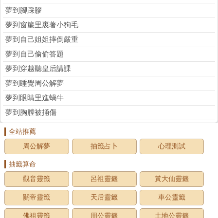
夢到腳踩膠
夢到窗簾里裹著小狗毛
夢到自己姐姐摔倒嚴重
夢到自己偷偷答題
夢到穿越聽皇后講課
夢到睡覺周公解夢
夢到眼睛里進蝸牛
夢到胸膛被捅傷
全站推薦
周公解夢
抽籤占卜
心理測試
抽籤算命
觀音靈籤
呂祖靈籤
黃大仙靈籤
關帝靈籤
天后靈籤
車公靈籤
佛祖靈籤
周公靈籤
土地公靈籤