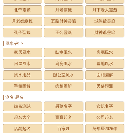
北帝靈籤
月老靈籤
月下老人靈籤
月老姻緣籤
五路財神靈籤
城隍爺靈籤
孔子聖籤
王公靈籤
財神爺靈籤
風水·占卜
家居風水
臥室風水
客廳風水
房屋風水
廚房風水
墓地風水
風水用品
辦公室風水
面相圖解
手相圖解
痣相圖解
民俗預測
測名·起名
姓名測試
男孩名字
女孩名字
起名大全
寶寶起名
公司起名
店鋪起名
百家姓
萬年曆2026年