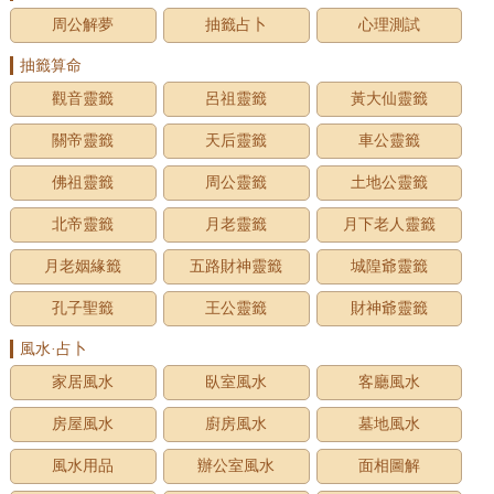
周公解夢
抽籤占卜
心理測試
抽籤算命
觀音靈籤
呂祖靈籤
黃大仙靈籤
關帝靈籤
天后靈籤
車公靈籤
佛祖靈籤
周公靈籤
土地公靈籤
北帝靈籤
月老靈籤
月下老人靈籤
月老姻緣籤
五路財神靈籤
城隍爺靈籤
孔子聖籤
王公靈籤
財神爺靈籤
風水·占卜
家居風水
臥室風水
客廳風水
房屋風水
廚房風水
墓地風水
風水用品
辦公室風水
面相圖解