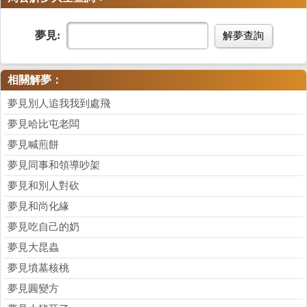
夢見:
解夢查詢
相關解夢：
夢見別人追我我到處飛
夢見哈比屯老闆
夢見喊煎餅
夢見同事和領導吵架
夢見和別人對砍
夢見和尚化緣
夢見吃自己的奶
夢見大昆蟲
夢見墳墓核桃
夢見圓變方