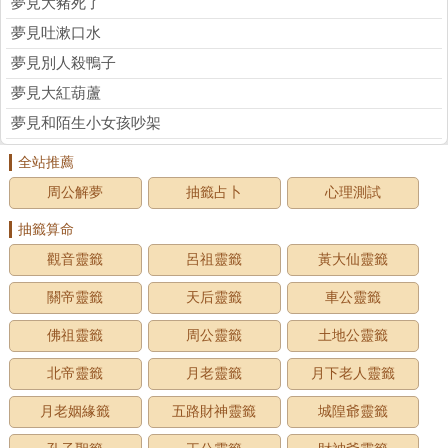
夢見大豬死了
夢見吐漱口水
夢見別人殺鴨子
夢見大紅葫蘆
夢見和陌生小女孩吵架
全站推薦
周公解夢
抽籤占卜
心理測試
抽籤算命
觀音靈籤
呂祖靈籤
黃大仙靈籤
關帝靈籤
天后靈籤
車公靈籤
佛祖靈籤
周公靈籤
土地公靈籤
北帝靈籤
月老靈籤
月下老人靈籤
月老姻緣籤
五路財神靈籤
城隍爺靈籤