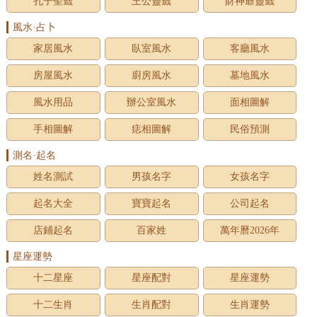
孔子聖籤
王公靈籤
財神爺靈籤
風水·占卜
家居風水
臥室風水
客廳風水
房屋風水
廚房風水
墓地風水
風水用品
辦公室風水
面相圖解
手相圖解
痣相圖解
民俗預測
測名·起名
姓名測試
男孩名字
女孩名字
起名大全
寶寶起名
公司起名
店鋪起名
百家姓
萬年曆2026年
星座運勢
十二星座
星座配對
星座運勢
十二生肖
生肖配對
生肖運勢