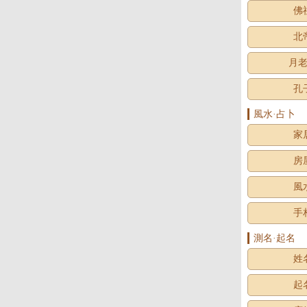
佛
北
月
孔
風水·占卜
家
房
風
手
測名·起名
姓
起