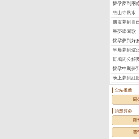
懷孕夢到兩
慈山寺風水
朋友夢到自
星夢學園歌
懷孕夢到好
早晨夢到爐
斑鳩周公解
懷孕中期夢
晚上夢到紅
全站推薦
周
抽籤算命
觀
關