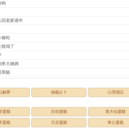
條狗
己回老家過年
多條蛇
灶燒塌了
夢
到來大姨媽
眼黑貓
公解夢
抽籤占卜
心理測試
音靈籤
呂祖靈籤
黃大仙靈籤
帝靈籤
天后靈籤
車公靈籤