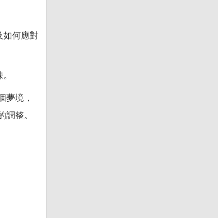
及如何應對
味。
個夢境，
的調整。