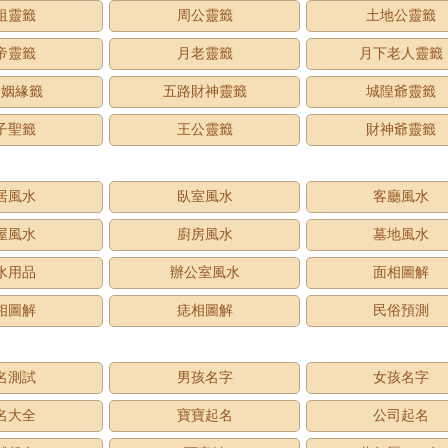
祖靈籤
周公靈籤
土地公靈籤
帝靈籤
月老靈籤
月下老人靈籤
老姻緣籤
五路財神靈籤
城隍爺靈籤
子聖籤
王公靈籤
財神爺靈籤
居風水
臥室風水
客廳風水
屋風水
廚房風水
墓地風水
水用品
辦公室風水
面相圖解
相圖解
痣相圖解
民俗預測
名測試
男孩名字
女孩名字
名大全
寶寶起名
公司起名