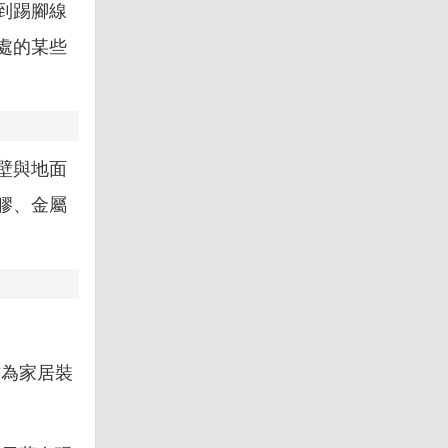
到踢腳線
處的某些
壁與地面
膠、金屬
作為家居裝