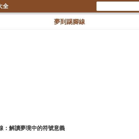
大全
夢到踢腳線
線：解讀夢境中的符號意義