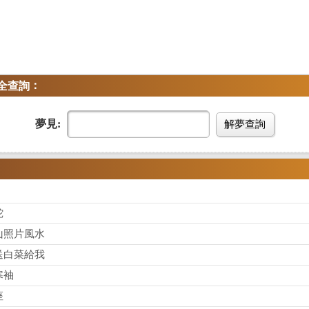
：
全查詢
夢見:
解夢查詢
蛇
山照片風水
送白菜給我
寒袖
座