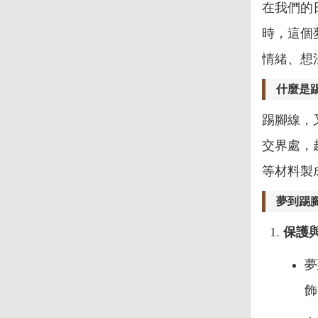
在我們的
時，這個
情緒、想
什麼是
踢腳線，
交界處，
等材料製
夢到踢
保護
夢
飾