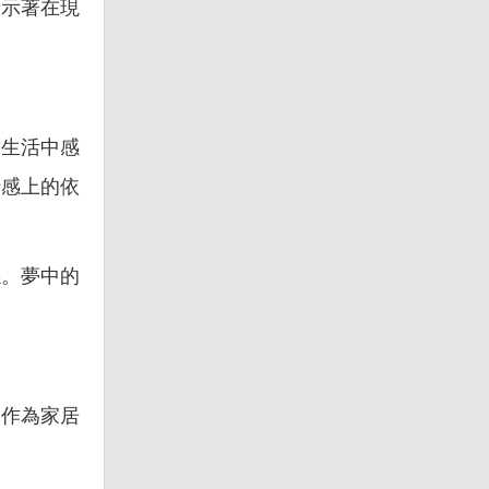
暗示著在現
實生活中感
情感上的依
係。夢中的
線作為家居
。