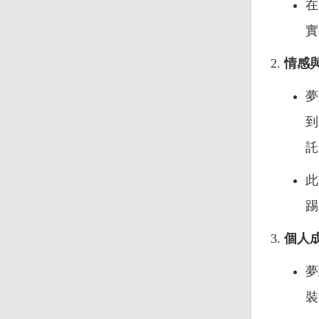
在
實
情感
夢
到
託
此
踢
個人
夢
裝