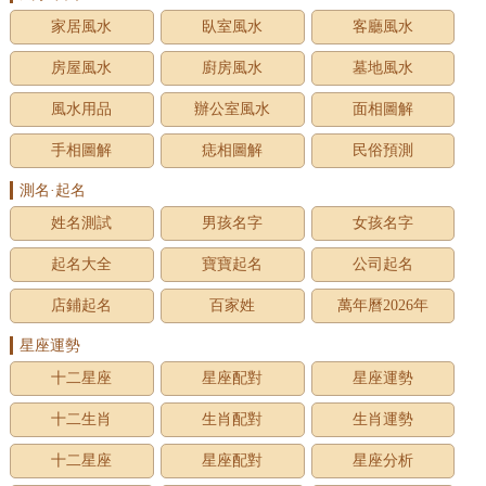
家居風水
臥室風水
客廳風水
房屋風水
廚房風水
墓地風水
風水用品
辦公室風水
面相圖解
手相圖解
痣相圖解
民俗預測
測名·起名
姓名測試
男孩名字
女孩名字
起名大全
寶寶起名
公司起名
店鋪起名
百家姓
萬年曆2026年
星座運勢
十二星座
星座配對
星座運勢
十二生肖
生肖配對
生肖運勢
十二星座
星座配對
星座分析