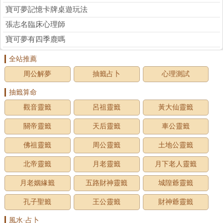
寶可夢記憶卡牌桌遊玩法
張志名臨床心理師
寶可夢有四季鹿嗎
全站推薦
周公解夢
抽籤占卜
心理測試
抽籤算命
觀音靈籤
呂祖靈籤
黃大仙靈籤
關帝靈籤
天后靈籤
車公靈籤
佛祖靈籤
周公靈籤
土地公靈籤
北帝靈籤
月老靈籤
月下老人靈籤
月老姻緣籤
五路財神靈籤
城隍爺靈籤
孔子聖籤
王公靈籤
財神爺靈籤
風水·占卜