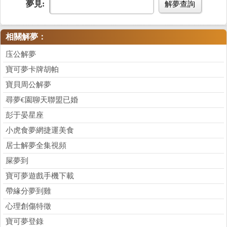
夢見:
解夢查詢
相關解夢：
庒公解夢
寶可夢卡牌胡帕
寶貝周公解夢
尋夢€園聊天聯盟已婚
彭于晏星座
小虎食夢網捷運美食
居士解夢全集視頻
屎夢到
寶可夢遊戲手機下載
帶緣分夢到雞
心理創傷特徵
寶可夢登錄