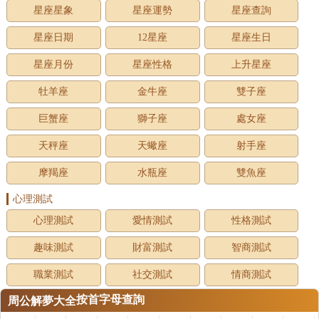
星座星象
星座運勢
星座查詢
星座日期
12星座
星座生日
星座月份
星座性格
上升星座
牡羊座
金牛座
雙子座
巨蟹座
獅子座
處女座
天秤座
天蠍座
射手座
摩羯座
水瓶座
雙魚座
心理測試
心理測試
愛情測試
性格測試
趣味測試
財富測試
智商測試
職業測試
社交測試
情商測試
按首字母查詢
周公解夢大全